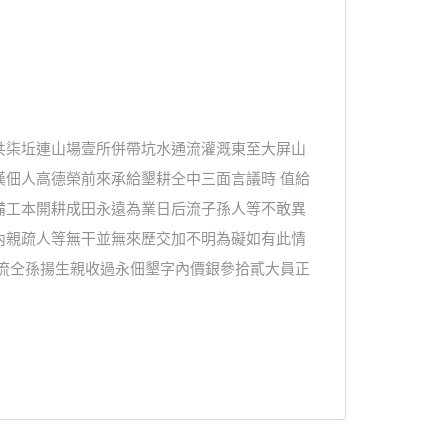
共柒坵連山場壹所併帶坑水通流灌溉東至大屏山
漢佃人高德榮前來承給墾耕仝中三面言議時 值給
備工本開耕成田永遠為業日后流子孫人等不敢異
內親疏人等無干並無來歷交加不明為礙如有此情
中流仝孫揚生親收過永佃墾字內價銀參拾貳大員正