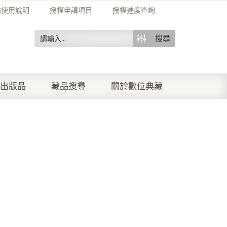
站使用說明
授權申請項目
授權進度查詢
搜尋
出版品
藏品搜尋
關於數位典藏