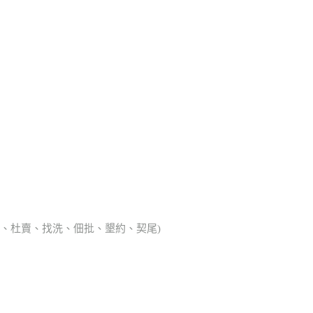
典胎、杜賣、找洗、佃批、墾約、契尾)