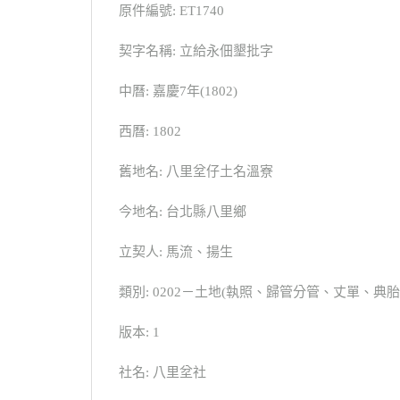
原件編號: ET1740
契字名稱: 立給永佃墾批字
中曆: 嘉慶7年(1802)
西曆: 1802
舊地名: 八里坌仔土名溫寮
今地名: 台北縣八里鄉
立契人: 馬流、揚生
類別: 0202－土地(執照、歸管分管、丈單、
版本: 1
社名: 八里坌社