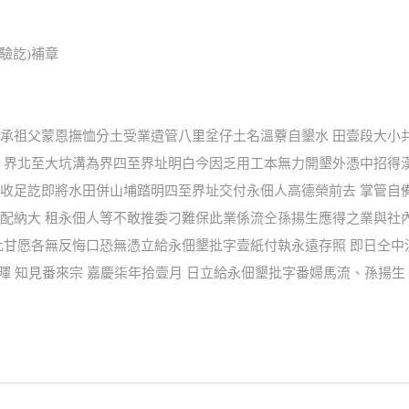
賦驗訖)補章
承祖父蒙恩撫恤分土受業遺管八里坌仔土名溫藔自墾水 田壹段大小
 界北至大坑溝為界四至界址明白今因乏用工本無力開墾外憑中招得
收足訖即將水田併山埔踏明四至界址交付永佃人高德榮前去 掌管自
配納大 租永佃人等不敢推委刁難保此業係流仝孫揚生應得之業與社
比甘愿各無反悔口恐無憑立給永佃墾批字壹紙付執永遠存照 即日仝
甘暉 知見番來宗 嘉慶柒年拾壹月 日立給永佃墾批字番婦馬流、孫揚生