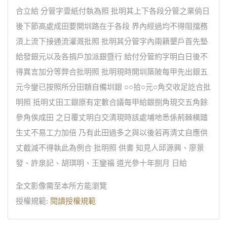
合立給 分管字壹紙付執為照 批明其上下各段分管之業倘日
後下節高處成田要開圳路在于各段 界內經過均不得阻擋務
湏上流下接通流灌溉批照 批明其分管字內兩籍墾戶首先墊
給發銀元以及各捐戶加派銀暨行 給付分管約字明白日後不
得異言加分等弊合批明照 批明現時開圳築陂每甲先出銀五
元今鑾已按照所分田額自備圳銀 ○○拾○元○角交收足訖合批
明照 抵明丈田工銀原有定數合議每甲給銀捌角現交五角餘
參角俟成田 之日覆丈明白交清現時該處埔地悉係荊棘橫踏
生丈不易工力加倍 乃有此田過多之與以後若再清丈自應供
丈截減不得執此為例合 批明照 供書 知見人邱源興、廖景
發、許泉記、胡琪明、王鑾福 道光參十年捌月 日給
全文影像需至本所方能瀏覽
授權規範:
閱讀授權規範