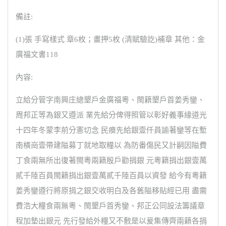
備註:
(1)張 手寫樣式 章6枚；畫押5枚 (清賦驗訖)補章 其他：金
廣福文書118
內容:
立給分管字南興庄總墾戶金廣福粵、閩籍墾戶首姜秀鑾、
周邦正等為銀又遵派 業先給分俾得照管以彰好義事緣道光
十四年冬蒙李前分憲切念 民瘼先給銀壹仟員諭著鑾等在塹
南橫崗壹帶建隘募丁就地取糧以 為防番傷民又計嗣因隘費
丁食兩無所出復著閩粵兩籍殷戶勸捐銀 元粵籍捐出銀壹萬
貳千陸百員閩籍捐出銀壹萬貳千陸百員以資發 給今有粵籍
姜秀鑾遵行將原捐之銀交收明白及各舊隘移貼經已用 盡需
費浩大糧食兩無粵、閩墾戶首秀鑾、邦正公同設法籌議章
程加墊出銀元 先行發給外糧又不敷是以爰集傳齊兩籍各捐