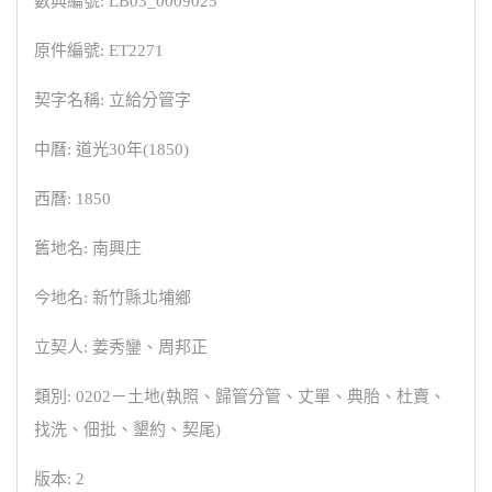
數典編號: LB03_0009025
原件編號: ET2271
契字名稱: 立給分管字
中曆: 道光30年(1850)
西曆: 1850
舊地名: 南興庄
今地名: 新竹縣北埔鄉
立契人: 姜秀鑾、周邦正
類別: 0202－土地(執照、歸管分管、丈單、典胎、杜賣、
找洗、佃批、墾約、契尾)
版本: 2