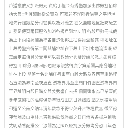
戶遵議依又加派銀元 資給丁糧今有秀鑾加派出佛銀捌佰肆
拾大員○角其踴躍從公實為 可嘉若不就附近隘藔之平坦埔
地先行照銀給分付管奚以為好義之 勸又兼瞻隘氣壯防急之
計爰是傳齊兩籍遵依加派各捐戶到地丈明 各段甲數冊式截
為上下兩段憑鬮為準各自造化邦正拈得第壹鬮其 埔地址在
上段秀鑾拈得第二鬮其埔地址在下段上下圳水通流灌溉 經
眾議定每佰員分壹甲照以銀數給分秀鑾遵議加派之銀算該
得捌 甲肆分○厘○毫○忽經眾親拈得廣字第貳鬮其應分埔地
址在上段 坐落土名北埔庄唇東至山腳大路為界西至車路埋
石直透為界南至崁眉直 透為界北至庄門口竹圍直透為界四
至界址明白即日踏交與姜秀鑾自去招 佃開墾永為己業壹貳
參年貳捌抽的隘糧俟參年後成田之日遵照給 墾之例按甲納
租運至公館交納年清年數款不得少欠升合致糧費無 徵至餘
存荒埔及山場林木叢雜俟砍伐淨盡之日再傳齊各捐戶到地
丈明踏看配搭公平憑鬮為定照以原捐股分銀均分恐口無憑