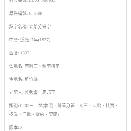
數典編號: LB03_0009354
原件編號: ET2600
契字名稱: 立給分管字
中曆: 道光17年(1837)
西曆: 1837
舊地名: 南興庄、塹南橫崗
今地名: 新竹縣
立契人: 姜秀鑾、周邦正
類別: 0202－土地(執照、歸管分管、丈單、典胎、杜賣、
找洗、佃批、墾約、契尾)
版本: 2