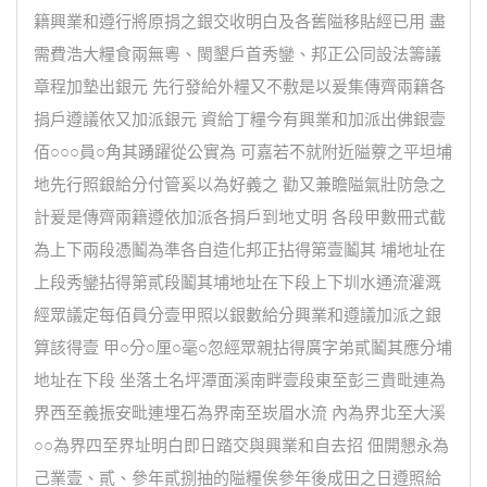
籍興業和遵行將原捐之銀交收明白及各舊隘移貼經已用 盡
需費浩大糧食兩無粵、閩墾戶首秀鑾、邦正公同設法籌議
章程加墊出銀元 先行發給外糧又不敷是以爰集傳齊兩籍各
捐戶遵議依又加派銀元 資給丁糧今有興業和加派出佛銀壹
佰○○○員○角其踴躍從公實為 可嘉若不就附近隘藔之平坦埔
地先行照銀給分付管奚以為好義之 勸又兼瞻隘氣壯防急之
計爰是傳齊兩籍遵依加派各捐戶到地丈明 各段甲數冊式截
為上下兩段憑鬮為準各自造化邦正拈得第壹鬮其 埔地址在
上段秀鑾拈得第貳段鬮其埔地址在下段上下圳水通流灌溉
經眾議定每佰員分壹甲照以銀數給分興業和遵議加派之銀
算該得壹 甲○分○厘○毫○忽經眾親拈得廣字弟貳鬮其應分埔
地址在下段 坐落土名坪潭面溪南畔壹段東至彭三貴毗連為
界西至義振安毗連埋石為界南至崁眉水流 內為界北至大溪
○○為界四至界址明白即日踏交與興業和自去招 佃開懇永為
己業壹、貳、參年貳捌抽的隘糧俟參年後成田之日遵照給