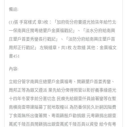
備註:
(1)張 手寫樣式 章3枚：「加府街分府婁道光拾柒年給竹北
一保南興庄閩粵總墾戶金廣福戳記」、「淡水分府給南興
庄墾戶首姜秀鑾長行戳記」、「淡防分府給南興庄墾戶首
周邦正行戳記」 左騎縫章，共1枚 左款縫 其他：金廣福文
書451
內容:
立給分管字南興庄總墾戶金廣福粵、閩籍墾戶首姜秀鑾、
周邦正等為銀又遵派 業先給分俾得照管以彰好義事緣道光
十四年冬蒙李前分憲切念 民瘼先給銀壹仟員諭著鑾等在塹
南橫崗壹帶建隘募丁就地取糧以 為防番保民久計嗣因隘費
丁食兩無所出復著閩、粵兩籍殷戶勸捐銀 元粵籍捐出銀壹
萬貳千陸百員閩籍捐出銀壹萬貳千陸百員以資發 給今有粵