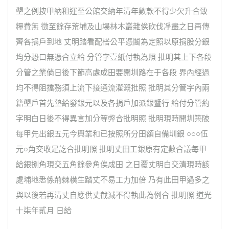
墾之例按甲納租運至公館交納年清年數款不得少欠升合致
糧費無 徵至餘存荒埔及山場林木叢雜俟砍伐凈盡之日再傳
齊各捐戶到地 丈明踏看配榙公平憑鬮為定照以原捐股分銀
均分恐口無憑合立給 分管字壹紙付執為照 批明其上下各段
分管之業倘日後下節高處成田要開圳路在于各段 界內經過
均不得阻擋務須上流下接通流灌溉批照 批明其分管字內兩
籍墾戶首先墊給發銀元以及各捐戶加派銀暨行 給付分管約
字明白日後不得異言加分等弊合批明照 批明現時開圳築陂
每甲先出銀五元今興業和已按照所分田額自備圳銀 ○○○伍
元○角交收足訖合批明照 批明丈田工銀原有定數合議每甲
給銀捌角現交五角餘參角俟成田 之日覆丈明白交清現時該
處埔地悉係荊棘橫生踏丈不易工力加倍 乃有此田甲過多之
與以後若再清丈自應供丈截減不得執此為例合 批明照 道光
十柒年貳月 日給