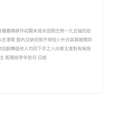
月糧農椇耕作初闢未成水田照庄例一九五抽的迨
本庄港墘 舘內交納完明不得短少升合其築陂開圳
欲別創轉退他人均同下手之人向業主查對有無拖
主 乾隆拾參年拾月 日給