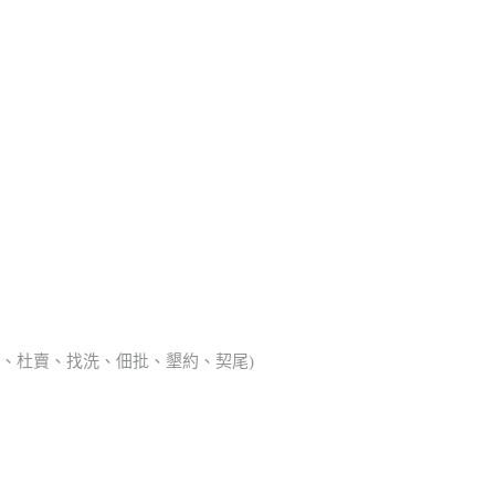
典胎、杜賣、找洗、佃批、墾約、契尾)