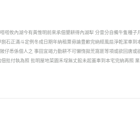
嗒嗒攸內湖今有黃惟明前來承佃墾耕得內湖犁 分壹分自備牛隻種子
甲捌石正滿斗定例冬成日期年納租粟毋論豊歉完納經風扇淨乾潔車到
陂仔悉係佃人之 事田宜竭力勤耕不可懶惰拋荒窩匪等項或欲回唐或
佃批付執為照 批明屋地菜園禾埕無丈館未起蓋車到本宅完納再照 業