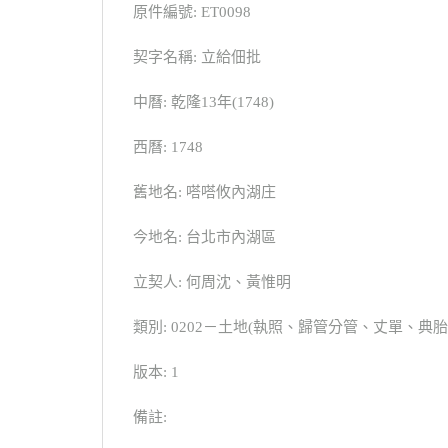
原件編號: ET0098
契字名稱: 立給佃批
中曆: 乾隆13年(1748)
西曆: 1748
舊地名: 嗒嗒攸內湖庄
今地名: 台北市內湖區
立契人: 何周沈、黃惟明
類別: 0202－土地(執照、歸管分管、丈單、
版本: 1
備註: