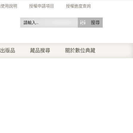
站使用說明
授權申請項目
授權進度查詢
搜尋
出版品
藏品搜尋
關於數位典藏