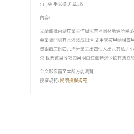
( 1 )張 手寫樣式 章1枚
內容:
立給佃批內湖庄業主何周沈有埔園林地壹所坐落
至築陂開圳有水灌溉成田清 丈甲聲按甲納租每
費銀照庄例四六均分業主出四佃人出六其私圳小
欠 租粟數目等項如果明白任佃轉退今欲有憑立給
全文影像需至本所方能瀏覽
授權規範:
閱讀授權規範