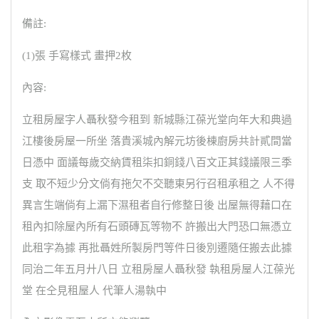
備註:
(1)張 手寫樣式 畫押2枚
內容:
立租房屋字人聶秋發今租到 新城縣江葆光堂向年大和典過
江樓後房屋一所坐 落貴溪城內解元坊後棟廚房共計貳間當
日憑中 面議每歲交納賃租柒扣銅錢八百文正其錢議限三季
支 取不短少分文倘有拖欠不交聽東另行召租承租之 人不得
異言生端倘有上漏下濕租者自行修整日後 出屋無得藉口在
租內扣除屋內所有石頭磚瓦等物不 許搬出大門恐口無憑立
此租字為據 再批聶姓所製房門等件日後別遷隨任搬去此據
同治二年五月廾八日 立租房屋人聶秋發 執租房屋人江葆光
堂 在仝見租屋人 代筆人湯執中