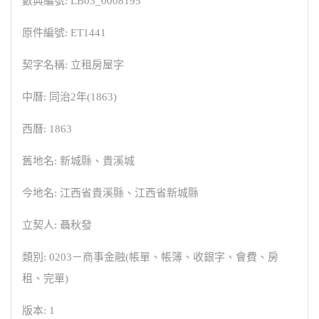
數典編號: LB03_0008195
原件編號: ET1441
契字名稱: 立租房屋字
中曆: 同治2年(1863)
西曆: 1863
舊地名: 新城縣、貴溪城
今地名: 江西省貴溪縣、江西省新城縣
立契人: 聶秋發
類別: 0203－商事金融(帳單、帳簿、收銀字、會費、房
租、完單)
版本: 1