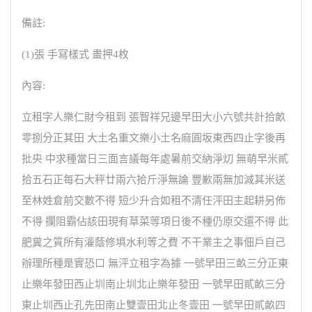
備註:
(1)張 手寫樣式 畫押4枚
內容:
立租字人樂仁財今租到 張智祥兄邊早田大小六號共計拾畝
零捌分正其田 大土名重文樂小土名麻圓坂東西四止字後再
批央 中求種當日三面言議每年處暑前交納淨灱 無萌早米貳
拾五石正每石大秤廿兩六拾斤淨無論 豐歉兩無加減其米送
至林姓倉前交數不得 短少升合如租不清任泙田主起耕另佈
不得 攔阻霸佔該田現有草菜等項日後不種仍原交還不得 此
肥糞之質所有灌蔭修埧水利等之費 不干業主之事佃戶自己
辦理所種是實恐口 無泙立租字為據 一號早田三畝三分正東
止樂年發田西止圳南止圳北止樂年發田 一號早田貳畝三分
東止圳西止孔先田南止雙壹田北止冬壹田 一號早田貳畝四