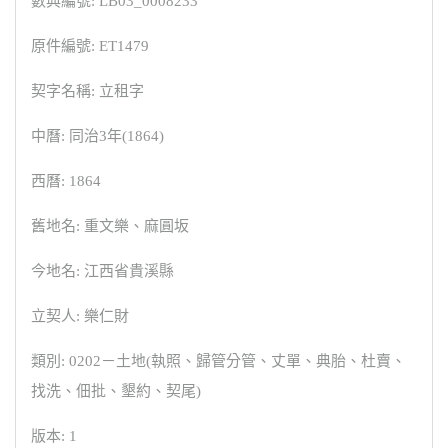
數典編號: LB03_0008233
原件編號: ET1479
契字名稱: 立租字
中曆: 同治3年(1864)
西曆: 1864
舊地名: 重文樂、麻圓坂
今地名: 江西省貴溪縣
立契人: 樂仁財
類別: 0202－土地(執照、歸管分管、丈單、典胎、杜賣、
找洗、佃批、墾約、契尾)
版本: 1