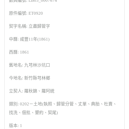
數典編號: LB03_0007674
原件編號: ET0920
契字名稱: 立盡歸管字
中曆: 咸豐11年(1861)
西曆: 1861
舊地名: 九芎林沙坑口
今地名: 新竹縣芎林鄉
立契人: 羅秋錦、羅阿統
類別: 0202－土地(執照、歸管分管、丈單、典胎、杜賣、
找洗、佃批、墾約、契尾)
版本: 1