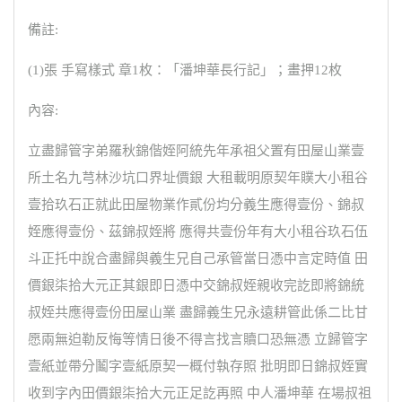
備註:
(1)張 手寫樣式 章1枚：「潘坤華長行記」；畫押12枚
內容:
立盡歸管字弟羅秋錦偕姪阿統先年承祖父置有田屋山業壹
所土名九芎林沙坑口界址價銀 大租載明原契年贌大小租谷
壹拾玖石正就此田屋物業作貳份均分義生應得壹份、錦叔
姪應得壹份、茲錦叔姪將 應得共壹份年有大小租谷玖石伍
斗正托中說合盡歸與義生兄自己承管當日憑中言定時值 田
價銀柒拾大元正其銀即日憑中交錦叔姪親收完訖即將錦統
叔姪共應得壹份田屋山業 盡歸義生兄永遠耕管此係二比甘
愿兩無迫勒反悔等情日後不得言找言贖口恐無憑 立歸管字
壹紙並帶分鬮字壹紙原契一概付執存照 批明即日錦叔姪實
收到字內田價銀柒拾大元正足訖再照 中人潘坤華 在場叔祖