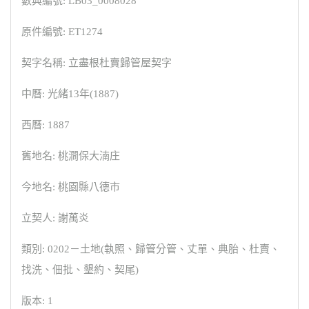
數典編號: LB03_0008028
原件編號: ET1274
契字名稱: 立盡根杜賣歸管屋契字
中曆: 光緒13年(1887)
西曆: 1887
舊地名: 桃澗保大湳庄
今地名: 桃園縣八德市
立契人: 謝萬炎
類別: 0202－土地(執照、歸管分管、丈單、典胎、杜賣、
找洗、佃批、墾約、契尾)
版本: 1