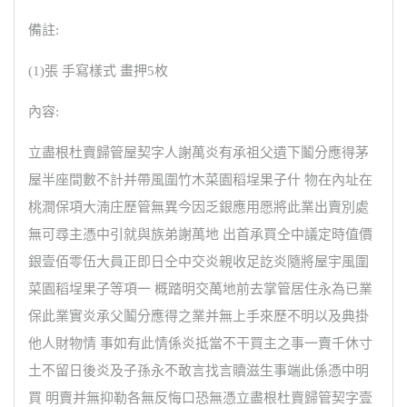
備註:
(1)張 手寫樣式 畫押5枚
內容:
立盡根杜賣歸管屋契字人謝萬炎有承祖父遺下鬮分應得茅
屋半座間數不計并帶風圍竹木菜園稻埕果子什 物在內址在
桃澗保項大湳庄歷管無異今因乏銀應用愿將此業出賣別處
無可尋主憑中引就與族弟謝萬地 出首承買仝中議定時值價
銀壹佰零伍大員正即日仝中交炎親收足訖炎隨將屋宇風圍
菜園稻埕果子等項一 概踏明交萬地前去掌管居住永為已業
保此業實炎承父鬮分應得之業并無上手來歷不明以及典掛
他人財物情 事如有此情係炎抵當不干買主之事一賣千休寸
土不留日後炎及子孫永不敢言找言贖滋生事端此係憑中明
買 明賣并無抑勒各無反悔口恐無憑立盡根杜賣歸管契字壹