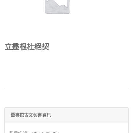
立盡根杜絕契
圖書館古文契書資訊