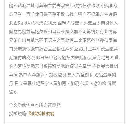
隨即踏明界址付與銀主前去掌管起耕招佃耕作收 稅納租永
為己業一賣千休日後子孫不敢言找言贖亦不得異言生端保
此園係再明承物業與別房 至親人等無干亦無重張典掛他人
財物為礙並無拖欠舊租以及來歷交加不明等情如有此情再
兄弟自出首抵當不干銀主之事此係二比兩愿各無抑勒反悔
口恐無憑今欲有憑合立盡根杜絕契壹 紙并上手印契壹紙共
貳紙付執為照 即日仝中親收過契面銀貳佰大員完足再照 此
業內有墳墓參穴日後遷移墓地應歸銀主掌管 不得異言批明
再照 為中人李鏡湖、翁秋澄 知見人黃壁如 同治拾壹年捌
月 日立盡根杜絕契字人黃加再、加現 代書人謝如松 清賦
驗訖
全文影像需至本所方能瀏覽
授權規範:
閱讀授權規範