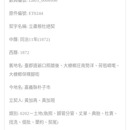
數典編號: LB03_0006998
原件編號: ET0244
契字名稱: 立盡根杜絕契
中曆: 同治11年(1872)
西曆: 1872
舊地名: 臺郡道爺口照牆後、大槺榔庄南勢洋、荷苞嶼墘、
大槺榔保樸腳街
今地名: 嘉義縣朴子市
立契人: 黃加再、黃加現
類別: 0202－土地(執照、歸管分管、丈單、典胎、杜賣、
找洗、佃批、墾約、契尾)