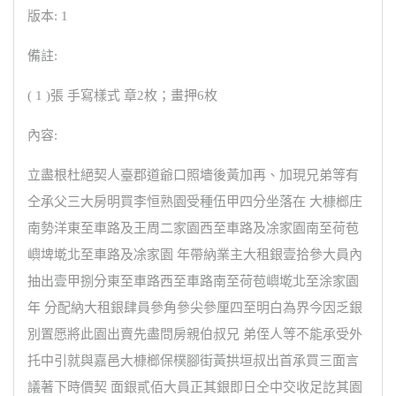
版本: 1
備註:
( 1 )張 手寫樣式 章2枚；畫押6枚
內容:
立盡根杜絕契人臺郡道爺口照墻後黃加再、加現兄弟等有
仝承父三大房明買李恒熟園受種伍甲四分坐落在 大槺榔庄
南勢洋東至車路及王周二家園西至車路及凃家園南至荷苞
嶼埤墘北至車路及凃家園 年帶納業主大租銀壹拾參大員內
抽出壹甲捌分東至車路西至車路南至荷苞嶼墘北至涂家園
年 分配納大租銀肆員參角參尖參厘四至明白為界今因乏銀
別置愿將此園出賣先盡問房親伯叔兄 弟侄人等不能承受外
托中引就與嘉邑大槺榔保樸腳街黃拱垣叔出首承買三面言
議著下時價契 面銀貳佰大員正其銀即日仝中交收足訖其園