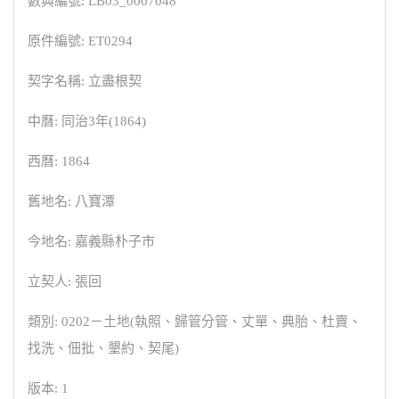
數典編號: LB03_0007048
原件編號: ET0294
契字名稱: 立盡根契
中曆: 同治3年(1864)
西曆: 1864
舊地名: 八寶潭
今地名: 嘉義縣朴子市
立契人: 張回
類別: 0202－土地(執照、歸管分管、丈單、典胎、杜賣、
找洗、佃批、墾約、契尾)
版本: 1