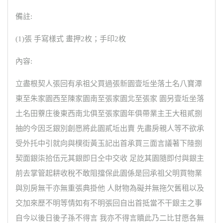
備註:
(1)張 手寫樣式 畫押2枚；手印2枚
內容:
立盡根契人張回有承祖父買過張新園壹坵坐落土名八寶潭
東至朱家園西至陳家園南至張家園北至張家 園另壹坵坐落
土名田藔庄後東西南北俱至張家園年俱帶業主王大租貳捌
抽的今因乏銀別創愿將此園貳坵出賣 先盡房親人等不欲承
受外托中引就向與樸街黃玉記出首承買三面言議著下陸捌
契面銀柒拾伍元其銀即日仝中交收 足訖其園隨即付與銀主
前去掌管起耕收稅不敢阻擋保此園係是回承祖父明買物業
與別房無干亦無重張典掛他 人財物為礙并無拖欠舊租以及
交加來歷不明等情如有不明張回自出首抵當不干銀主之事
自今以後日後子孫不得言 我亦不得言贖此乃二比甘愿各無