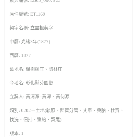
數典編號: LB03_0007923
原件編號: ET1169
契字名稱: 立盡根契字
中曆: 光緒3年(1877)
西曆: 1877
舊地名: 楓樹腳庄、隱林庄
今地名: 彰化縣芬園鄉
立契人: 黃清潭=黃潭、黃何源
類別: 0202－土地(執照、歸管分管、丈單、典胎、杜賣、
找洗、佃批、墾約、契尾)
版本: 1