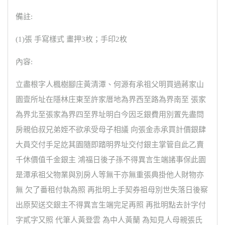
備註:
(1)張 手寫樣式 畫押3枚；手印2枚
內容:
立盡根字人楓樹腳庄黃清潭、何源有承祖父明買過蔣家山
園壹所址在隱林庄東至許家厝地為界西至路為界南至 張家
為界北至張家為界四至界址明白今因乏銀費用別置先盡問
房親伯叔兄弟姪不欲承受母子相議 向張金赤承買計價銀肆
大員交付手足訖其園隨即踏明界址交付銀主掌管自此乙賣
千休價值千金銀主 鴻福日後子孫不得異言生端諸事保此園
是潭承祖父物業與別房人等無干亦無重張典掛他人財物亦
無 欠了番租付執為照 再批明上手契券祖母別世失落日後察
出原契送交銀主不得異言生端完足再照 再批明點去計字付
字貳字又照 代筆人黃登雲 為中人黃蘭 為知見人母親張氏