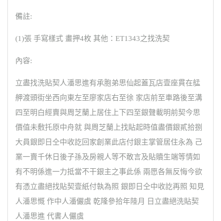
備註:
(1)張 手寫樣式 畫押4枚 其他：ET1343之找洗契
內容:
立盡找洗貼契人潘思進有承胞弟思仙起蓋瓦店壹座貫在艋
舺渡頭街坐西向東左至廖家店右至徐 家店前至車路後至溝
四至明白經賣與周芝蘭上居住上下四至銀聲載明前契今思
價值未敷托原中舟就 與周芝蘭上找貼起時值盡價銀貳拾捌
大員銀即日仝中收訖回家創業此店付銀主掌管居住永為 己
業一賣千休日後子孫及房親人等不敢言及貼贖生端等情如
有不明係進一力抵當不干銀主之事此係 兩愿各無反悔今欲
有憑立盡絕找貼契壹紙付執為照 銀即日仝中收訖再照 知見
人潘思慨 作中人潘儼虞 乾隆參拾年陸月 日立盡絕洗貼契
人潘思進 代書人儼虞