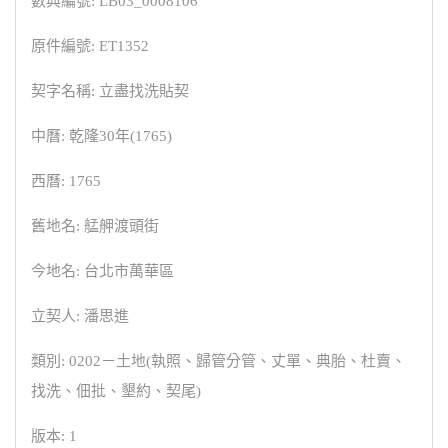
數典編號: LB03_0008106
原件編號: ET1352
契字名稱: 立盡找洗貼契
中曆: 乾隆30年(1765)
西曆: 1765
舊地名: 艋舺渡頭街
今地名: 台北市萬華區
立契人: 潘思進
類別: 0202－土地(執照、歸管分管、丈單、典胎、杜賣、
找洗、佃批、墾約、契尾)
版本: 1