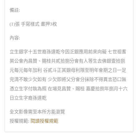
備註:
(1)張 手寫樣式 畫押3枚
內容:
立生銀字十五世裔孫達乾今因乏銀應用前來向礙 七世祖耆
英公會內昌贊、賜桂共貳拾捌分會有人等生去佛銀壹拾捌
元每元每年加利 谷貳斗正其銀母利限至明年會期之日一足
完清不敢少欠如有 少欠即將父分會分抹除不得異言恐口無
憑立生字付執為照 在場見昌贊、賜桂 嘉慶拾捌年捌月十六
日立生字裔孫達乾
全文影像需至本所方能瀏覽
授權規範:
閱讀授權規範