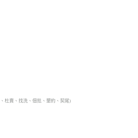
典胎、杜賣、找洗、佃批、墾約、契尾)