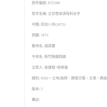
原件編號: ET2588
契字名稱: 立甘愿收清母利谷字
中曆: 同治11年(1872)
西曆: 1872
舊地名: 咸菜甕
今地名: 新竹縣關西鎮
立契人: 金捷發=徐榮強
類別: 0202－土地(執照、歸管分管、丈單、
版本: 2
備註: