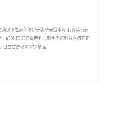
在強份下之額茲經伊子姜華舍還來母 利谷陸百石
一紙付 照 即日批明強收到字內母利谷六佰石正
月 日立甘愿收清字徐榮強