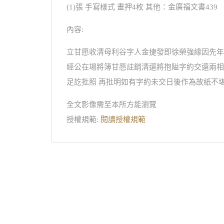
(1)張 手寫樣式 畫押4枚 其他：金廣福文書439
內容:
立甘愿收清母利谷字人金捷發即徐榮強緣因先年
經公在場將簿甘愿註銷清還將抱隘字約交還兩相
足訖批照 再批明如有字約未交日後作為故紙不堪
全文影像需至本所方能瀏覽
授權規範:
閱讀授權規範