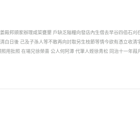
姜殿邦頭家辦理咸菜甕墾 戶缺乏隘糧向發店內生借去早谷四佰石刈
清白日後 己及子孫人等不敢再向討取另生枝節等情今欲有憑立收清字
照用批照 在場兄徐榮喜 公人何阿潭 代筆人姪徐青松 同治十一年葭