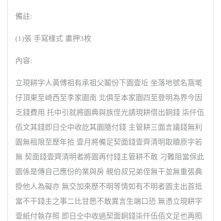
備註:
(1)張 手寫樣式 畫押3枚
內容:
立現耕字人黃傅祖有承祖父鬮份下園壹坵 坐落地號名窩墘
仔頂東至崎西至李家園南 北俱至本家園四至登明為界今因
乏錢費用 托中引就將園典與族侄光請現耕借出銅錢 柒仟伍
佰文其錢即日仝中收訖其園隨付錢 主管耕三面言議錢無利
園無租限至歷年拾 壹月將備足契面錢壹齊清明取贖原字若
無 契面錢壹齊清明者將園再付錢主管耕不敢 刁難阻當保此
園係是傳自己應份的業與房 親伯叔兄弟侄無干並無重張典
掛他人為礙亦 無交加來歷不明等情如有不明者園主出首抵
當不干錢主之事二比甘愿不敢異言生端口恐 無憑立現耕字
壹紙付執存照 即日仝中收過契面銅錢柒仟伍佰文足也再照