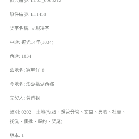
數典編號: LB03_0008212
原件編號: ET1458
契字名稱: 立現耕字
中曆: 道光14年(1834)
西曆: 1834
舊地名: 窩墘仔頂
今地名: 澎湖縣湖西鄉
立契人: 黃傅祖
類別: 0202－土地(執照、歸管分管、丈單、典胎、杜賣、
找洗、佃批、墾約、契尾)
版本: 1