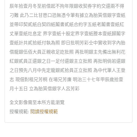
辰年拾壹月冬至前借起不拘年限銀收契券字約交還兩不得
刁難 此乃二比甘愿口恐無憑今筆有據立為胎質借銀字壹紙
並帶印契貳紙白契四紙鬮書貳紙合約字五紙老鬮書壹紙紅
丈單壹紙灶息定 界字壹紙十股定界字壹紙謄本壹紙歸鬮字
壹紙計共貳拾紙付執為照 即日批明芳彩仝中實收到字內胎
借龍銀伍佰大員正親收足訖批照 再批明銀主先備出無利花
紅銀貳員正還銀之日一足付還銀主立批照 再批明倘若還銀
之日預先八月中先定龍銀貳拾員正立批照 為中代筆人王登
志 現佃對租兄芳桐 在場兄芳廉 明治三十七年甲辰歲拾壹
月十五日 立為胎質借銀字人呂芳彩
全文影像需至本所方能瀏覽
授權規範:
閱讀授權規範