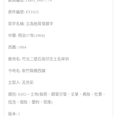
數典編號: LB03_0007779
原件編號: ET1025
契字名稱: 立為胎質借銀字
中曆: 明治37年(1904)
西曆: 1904
舊地名: 竹北二堡石崗仔庄土名岸圳
今地名: 新竹縣關西鎮
立契人: 呂芳彩
類別: 0202－土地(執照、歸管分管、丈單、典胎、杜賣、
找洗、佃批、墾約、契尾)
版本: 1