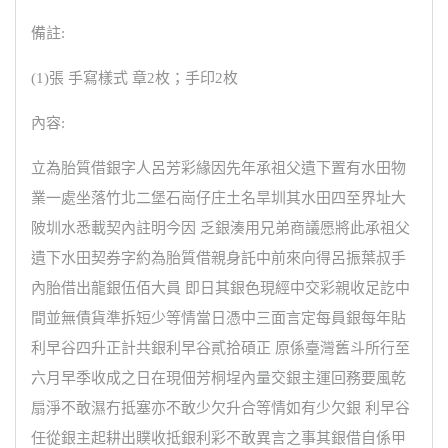
備註:
(1)張 手寫樣式 章2枚；手印2枚
內容:
立為胎質借銀字人呂芳彩緣因先年承祖父遺下置有水田物
業一處坐落竹北二堡石崗仔庄土名旱圳其水田四至界址大
陂圳水悉載契內註明今因 乏銀湊用兄弟商議愿將此承祖父
遺下水田契券字約為胎質借親身託中前來向得呂振葉叔手
內胎借出龍銀伍佰大員 即日其銀色現經中交彩親收足訖中
間並無債貨準拆短少等情當日憑中三面言定每員銀每年貼
利早谷四升正計共銀利早谷貳拾碩正 原係臺灣舊斗所行至
六月早季收成之日在現佃芳桐埕內量交銀主運回務要風乾
扇淨不敢濕冇抵塞亦不敢少欠升合等情如有少欠銀 利早谷
任從銀主起耕出贌收抵銀利彩不敢異言之事其銀借自係甲