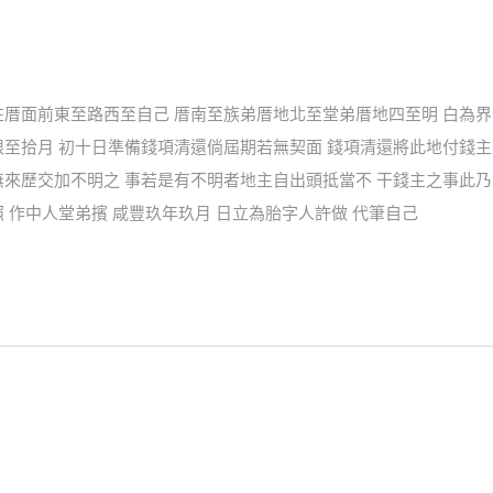
在厝面前東至路西至自己 厝南至族弟厝地北至堂弟厝地四至明 白為
至拾月 初十日準備錢項清還倘屆期若無契面 錢項清還將此地付錢主
無來歷交加不明之 事若是有不明者地主自出頭抵當不 干錢主之事此
 作中人堂弟擯 咸豐玖年玖月 日立為胎字人許做 代筆自己