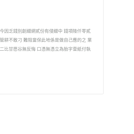
界今因乏錢別創繒網貳份有侵繒中 錢項陸仟零貳
管耕不敢刁 難阻當保此地係是做自己應的之 業
乃二比甘愿谷無反悔 口憑無憑立為胎字壹紙付執