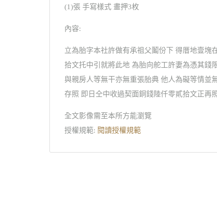
(1)張 手寫樣式 畫押3枚
內容:
立為胎字本社許做有承祖父鬮份下 得厝地壹塊
拾文托中引就將此地 為胎向舵工許妻為憑其錢限
與親房人等無干亦無重張胎典 他人為礙等情並
存照 即日仝中收過契面銅錢陸仟零貳拾文正再照
全文影像需至本所方能瀏覽
授權規範:
閱讀授權規範