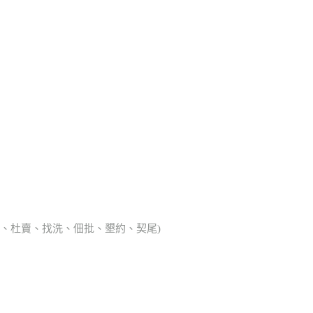
典胎、杜賣、找洗、佃批、墾約、契尾)