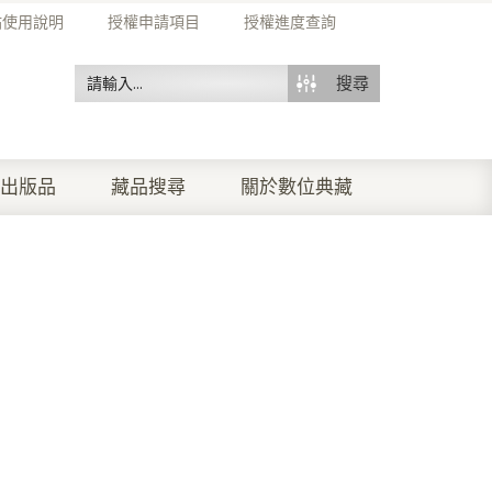
站使用說明
授權申請項目
授權進度查詢
搜尋
出版品
藏品搜尋
關於數位典藏