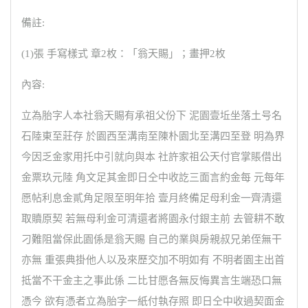
備註:
(1)張 手寫樣式 章2枚：「翁天賜」；畫押2枚
內容:
立為胎字人本社翁天賜有承祖父份下 泥園壹坵坐落土号名
石陸東至莊存 於園西至溝南至陳朴園北至溝四至登 明為界
今因乏金家用托中引就向與本 社許家祖公天付官掌賬借出
金票玖元陸 角文足其金即日仝中收訖三面言約金每 元每年
愿帖利息金貳角足限至明年拾 壹月終備足母利金一齊清還
取贖原契 若無母利金可清還者將園永付銀主前 去管耕不敢
刁難阻當保此園係是翁天賜 自己的業與房親叔兄弟侄無干
亦無 重張典掛他人以及來歷交加不明如有 不明者園主出首
抵當不干金主之事此係 二比甘愿各無反悔異言生端恐口無
憑今 欲有憑者立為胎字一紙付執存照 即日仝中收過契面金