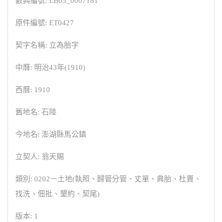
數典編號: LB03_0007181
原件編號: ET0427
契字名稱: 立為胎字
中曆: 明治43年(1910)
西曆: 1910
舊地名: 石陸
今地名: 澎湖縣馬公鎮
立契人: 翁天賜
類別: 0202－土地(執照、歸管分管、丈單、典胎、杜賣、
找洗、佃批、墾約、契尾)
版本: 1