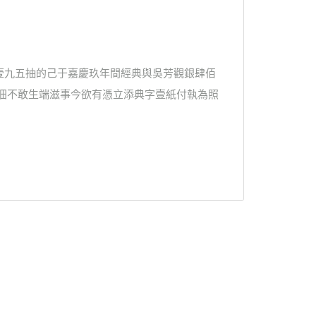
壹九五抽的己于嘉慶玖年間經典與吳芳觀銀肆佰
招佃不敢生端滋事今欲有憑立添典字壹紙付執為照