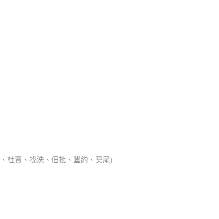
典胎、杜賣、找洗、佃批、墾約、契尾)