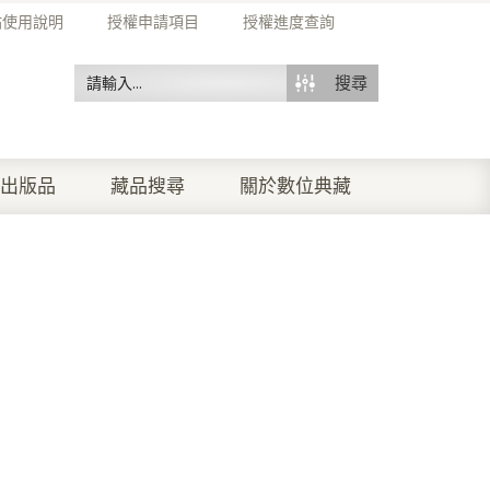
站使用說明
授權申請項目
授權進度查詢
搜尋
出版品
藏品搜尋
關於數位典藏