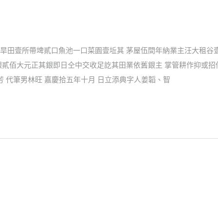
旱田壹所帶埤貳口魚池一口菜園壹坵其 茅屋伍間年納業主汪大租谷
銀貳佰大元正其銀即日仝中交收足訖其田業依舊銀主 掌管耕作抑或
芳 代筆男林旺 嘉慶拾五年十月 日立添典字人姜韜、智