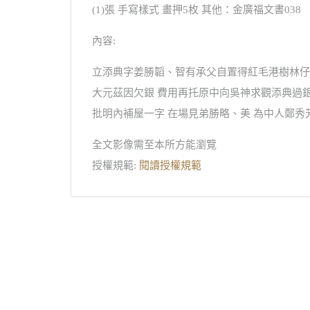
(1)張 手寫樣式 畫押5枚 其他：金廣福文書038
內容:
立添典字姜勝韜、智有承父自置得紅毛港樹林仔
大元茲因欠銀 費用再托原中向吳神求觀添典過
批明內補屋一字 在場見弟勝略、美 為中人鄭秀
全文影像需至本所方能瀏覽
授權規範:
閱讀授權規範