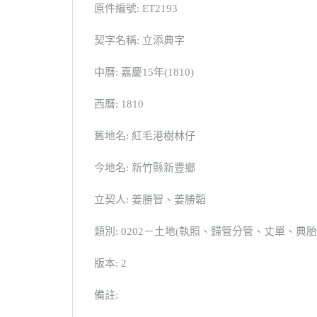
原件編號: ET2193
契字名稱: 立添典字
中曆: 嘉慶15年(1810)
西曆: 1810
舊地名: 紅毛港樹林仔
今地名: 新竹縣新豐鄉
立契人: 姜勝智、姜勝韜
類別: 0202－土地(執照、歸管分管、丈單、
版本: 2
備註: