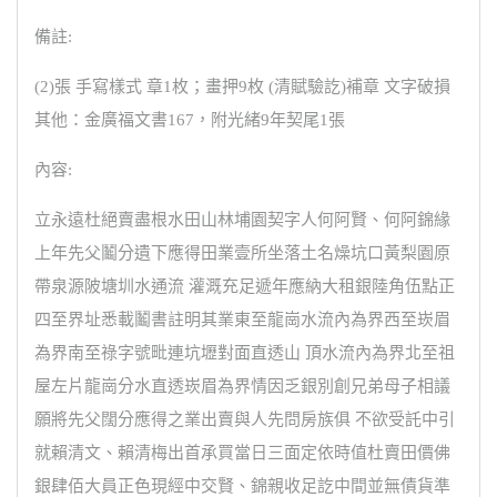
備註:
(2)張 手寫樣式 章1枚；畫押9枚 (清賦驗訖)補章 文字破損
其他：金廣福文書167，附光緒9年契尾1張
內容:
立永遠杜絕賣盡根水田山林埔園契字人何阿賢、何阿錦緣
上年先父鬮分遺下應得田業壹所坐落土名燥坑口黃梨園原
帶泉源陂塘圳水通流 灌溉充足遞年應納大租銀陸角伍點正
四至界址悉載鬮書註明其業東至龍崗水流內為界西至崁眉
為界南至祿字號毗連坑壢對面直透山 頂水流內為界北至祖
屋左片龍崗分水直透崁眉為界情因乏銀別創兄弟母子相議
願將先父闊分應得之業出賣與人先問房族俱 不欲受託中引
就賴清文、賴清梅出首承買當日三面定依時值杜賣田價佛
銀肆佰大員正色現經中交賢、錦親收足訖中間並無債貨準