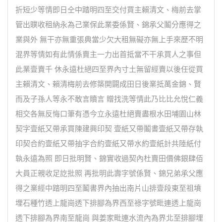
折短少等情即日仝中踏明四至交付買主賴清文、梅前去掌
管出贌收租納永為己業保此業委係賢、錦承父鬮分應得之
業與外 無干亦無重張典當少欠大租無礙亦無上手來歷不明
混界等情如有此情係賣主一力出首抵當不干承買人之事但
此業壹賣千 休永遠杜絕四至界內寸土無留經賣以後任從買
主賴清文、賴清梅前去修築開闢成田日後業抵萬金錦、賢
而及子孫人等永不敢言贖言 贈找洗等情此乃比比允悅仁義
相交各無反悔口筆有憑今立永遠杜絕賣盡根水田埔園山林
契字壹紙又帶承買陳建興印契 壹紙又帶鬮書壹紙又帶存執
印契合約壹紙又帶抽字合約壹紙又帶水約壹紙計共陸紙付
執永遠為照 即日批明賢、錦實收過契內杜賣田價佛銀肆佰
大員正親收足訖批照 再批明此壽字號係賢、錦兄弟承父應
得之業經中踏明四至鬮書界內抽出南片山排壹段東至祖墳
埋石種竹透上龍崗透下排腳為界西至祿字號毗連透上龍崗
透下排腳為界南至龍崗 與姜家毗連水流內為界北至排腳埋