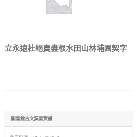
立永遠杜絕賣盡根水田山林埔園契字
圖書館古文契書資訊