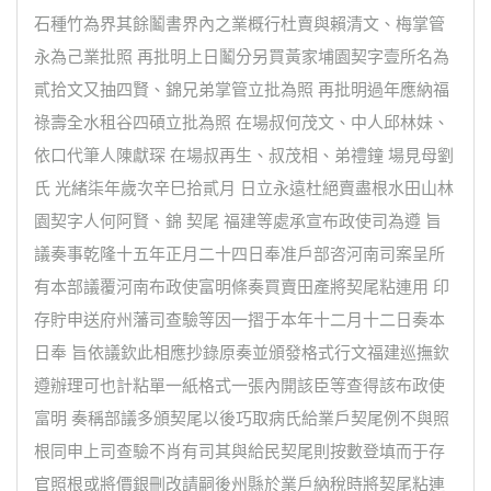
石種竹為界其餘鬮書界內之業概行杜賣與賴清文、梅掌管
永為己業批照 再批明上日鬮分另買黃家埔園契字壹所名為
貳拾文又抽四賢、錦兄弟掌管立批為照 再批明過年應納福
祿壽全水租谷四碩立批為照 在場叔何茂文、中人邱林妹、
依口代筆人陳獻琛 在場叔再生、叔茂相、弟禮鐘 場見母劉
氏 光緒柒年歲次辛巳拾貳月 日立永遠杜絕賣盡根水田山林
園契字人何阿賢、錦 契尾 福建等處承宣布政使司為遵 旨
議奏事乾隆十五年正月二十四日奉准戶部咨河南司案呈所
有本部議覆河南布政使富明條奏買賣田產將契尾粘連用 印
存貯申送府州藩司查驗等因一摺于本年十二月十二日奏本
日奉 旨依議欽此相應抄錄原奏並頒發格式行文福建巡撫欽
遵辦理可也計粘單一紙格式一張內開該臣等查得該布政使
富明 奏稱部議多頒契尾以後巧取病氏給業戶契尾例不與照
根同申上司查驗不肖有司其與給民契尾則按數登填而于存
官照根或將價銀刪改請嗣後州縣於業戶納稅時將契尾粘連