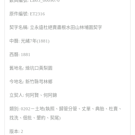
數典編號: LB03_0009070
原件編號: ET2316
契字名稱: 立永遠杜絕賣盡根水田山林埔園契字
中曆: 光緒7年(1881)
西曆: 1881
舊地名: 燥坑口黃梨園
今地名: 新竹縣芎林鄉
立契人: 何阿賢、何阿錦
類別: 0202－土地(執照、歸管分管、丈單、典胎、杜賣、
找洗、佃批、墾約、契尾)
版本: 2