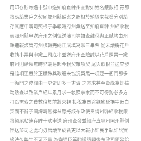
用印存貯每遇十號申送知府直隸州查對如姓名銀數相 符即
將應給業戶之契尾並州縣備案之照根於騎縫處截發分別給
存其應申藩司照根于季報時府州彙送至知府直隸 州經收稅
契照州縣申送府州之例徑送藩司等語查雜稅與正賦均由州
縣造報該管府州核轉完納正賦填寫聯三串票 從未議將花戶
收執串票與申繳上司底串並送府州查驗誠以花戶照票一繳
府州則給領無時弊端易起今稅契雜項契 尾與照根並送查發
是雜項更嚴於正賦殊與政體未協況契尾一項經一衙門即多
一衙門之停櫊由一吏胥即多一吏胥 之索求甚至夤緣為奸掯
勒驗查以致業戶經年累月求一執照寧家而不可得勢必多方
打點需索之費數倍於前將來視 投稅為畏途觀望延挨寧匿白
契而不辭子國課轉無裨益應將該布政使奏請州縣經收稅銀
將契尾粘連存貯十號申送 府州查發並知府直隸州照州縣例
徑送藩司之處均毋庸議至於貪吏以大報小奸民爭執訐訟實
緣法久弊生不可不量 為變通臣等酌議請嗣後布政司頒發給