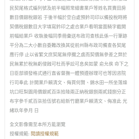
民契尾格式編列號及前半幅照常細書業戶等姓名買賣田房
數目價銀稅銀若 于後半幅於空白處預鈐司印以備投稅時將
契價稅銀數目大字填寫鈐印之處合業戶看明當面騎字截開
前幅給業戶 收執後幅同季冊彙送布政司查核此係一行筆跡
平分為二大小數自委難改換其從前州縣布政司備查各契尾
應行停 止以省繁文庶契尾無停擱之虞而契價無參差之弊於
民無累於稅無虧侵蝕可杜而爭訟可息矣如蒙 俞允俟 命下之
日臣部頒發格式通行直省督撫一體預遵辦理可也等因咨院
行司奉此 計開業戶賴清文、侮買何賢、錦水田一所坐落燥
坑口旺梨園用價銀貳百柒拾陸兩正納稅銀捌兩貳錢捌分正
布字參千貳百柒拾伍號右給新竹廳業戶賴清文、侮准此 光
緒玖年參月 日
全文影像需至本所方能瀏覽
授權規範:
閱讀授權規範