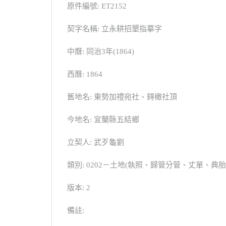
原件編號: ET2152
契字名稱: 立永耕招墾指摹字
中曆: 同治3年(1864)
西曆: 1864
舊地名: 東勢加禮宛社、鍀橄社頂
今地名: 宜蘭縣五結鄉
立契人: 武歹龜劉
類別: 0202－土地(執照、歸管分管、丈單、
版本: 2
備註: