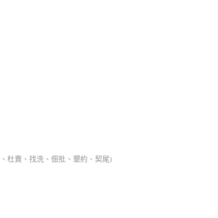
典胎、杜賣、找洗、佃批、墾約、契尾)