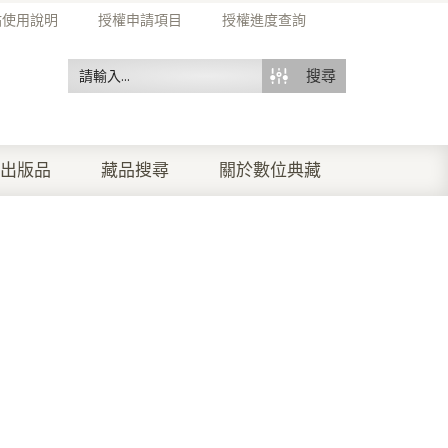
站使用說明
授權申請項目
授權進度查詢
搜尋
出版品
藏品搜尋
關於數位典藏