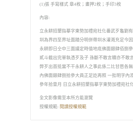
(1)張 手寫樣式 章4枚；畫押2枚；手印3枚
內容:
立永耕招墾指摹字東勢加禮宛社化番武歹龜劉有
圳為界四至界址面踏分明併帶圳水灌溉充足今因
永耕即日仝中三面議定時值地底佛面銀肆佰捌參
貳斗截出完單執憑歹及子 孫斷不敢言贖亦不敢
弊歹出首抵當不干永耕人之事此係二比甘愿各無
內佛面銀肆捌拾參大員正足訖再照 一批明字內添
參年拾壹月 日立永耕招墾指摹字東勢加禮宛社
全文影像需至本所方能瀏覽
授權規範:
閱讀授權規範