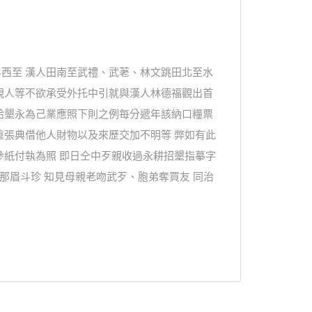
西至 漢人田南至武禮、武荖、林文跳田北至水
親人等不欲承受外托中引就與漢人林德福觀出首
給墾永為己業應照下則之例每分遞年該納口糧票
重張典借他人財物以及來歷交加不明等 弊如有此
參紙付執為照 即日仝中歹親收過永耕招墾指摹字
那眉斗珍 知見母親老吻武歹、胞弟奪買友 同治