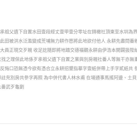
承祖父遺下自置水田壹段經丈壹甲壹分零址在鍀橄社頂東至水圳為界
此田被洪水泛濫變成荒埔無力耕作愿將此地欲付他人 永耕先盡問番
大員正現交歹親 收足訖隨即將地踏交德福觀永耕由伊浩本開闢扱陞
言找之理保此地係歹承祖父遺下自置之業與別房親社番人等無干亦無
反悔口恐無憑今欲有憑合立永耕招墾指摹字壹紙併帶上手字貳紙共 
註充別房共參字再照 為中併代書人林水甫 在場通事馬搖阿邊、土貝
化番武歹龜劉