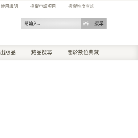
站使用說明
授權申請項目
授權進度查詢
搜尋
出版品
藏品搜尋
關於數位典藏