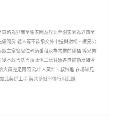
至車路為界南至謝家園為界北至謝家園為界四至
先儘問房 親人等不欲承交外中送與謝松、桓兄弟
與銀主掌管居住輸納番租永為物業的係福 等兄弟
日後不敢言洗言贖此係二比甘愿各無抑勒反悔今
拾大員完足再照 為中人黃惟、叔娘進 在場知見
書此契併上手 契共參紙不得行用此照