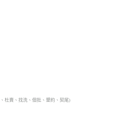
典胎、杜賣、找洗、佃批、墾約、契尾)