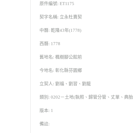
原件編號: ET1175
契字名稱: 立永杜賣契
中曆: 乾隆43年(1778)
西曆: 1778
舊地名: 楓樹腳公館前
今地名: 彰化縣芬園鄉
立契人: 劉福、劉習、劉龍
類別: 0202－土地(執照、歸管分管、丈單、
版本: 1
備註: