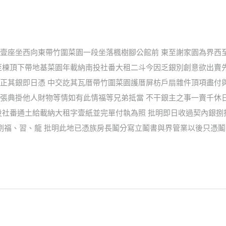
壹座坐西向東帶竹圍菜園一段坐落楓樹腳公館前 東至謝家園為界西
至棟頂下帶地基菜園年載納南投社番大租二斗今因乏銀別創意欲出賣
正其銀即日憑 中交訖其瓦厝帶竹圍菜園護厝屏枋戶扇雜件頂項盡付
張典掛他人財物等情如有此情福等兄弟抵當 不干銀主之事一賣千休
投社番通土給載納大租字壹紙並完單付執為照 批明即日收過契內銀捌
人劉福、習、龍 批明此地已憑族房長鬮分寫立鬮書與界管業以後只憑鬮