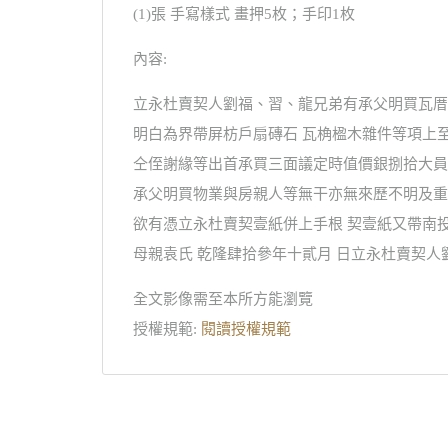
(1)張 手寫樣式 畫押5枚；手印1枚
內容:
立永杜賣契人劉福、習、龍兄弟有承父明買瓦厝
明白為界帶屏枋戶扇磚石 瓦桷楹木雜件等項上
仝侄謝緣等出首承買三面議定時值價銀捌拾大員
承父明買物業與房親人等無干亦無來歷不明及重
欲有憑立永杜賣契壹紙併上手根 契壹紙又帶南
母親袁氏 乾隆肆拾參年十貳月 日立永杜賣契
全文影像需至本所方能瀏覽
授權規範:
閱讀授權規範