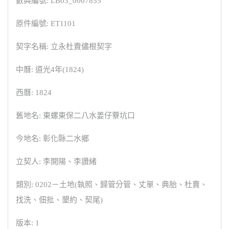
數典編號: LB03_0007855
原件編號: ET1101
契字名稱: 立永杜賣儘根契字
中曆: 道光4年(1824)
西曆: 1824
舊地名: 東螺東保二八水姜仔藔坑口
今地名: 彰化縣二水鄉
立契人: 李開陽、李讚緒
類別: 0202－土地(執照、歸管分管、丈單、典胎、杜賣、
找洗、佃批、墾約、契尾)
版本: 1