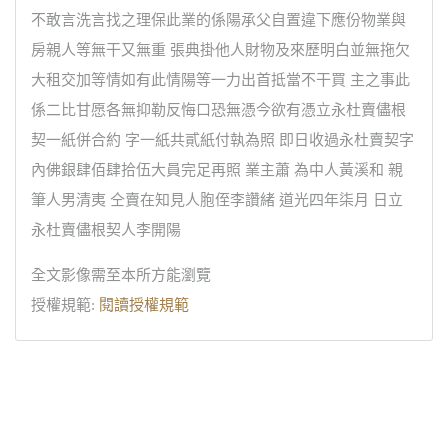
不敢言洗言找之理保此業的係陽承父自置違下應份物業與
房親人等無干又無重 張典掛他人財物及來歷明白並無拖欠
大租交加等情如有此情陽等一力出首抵當不干買 主之事此
係二比甘愿各無抑勒反悔口恐無憑今欲有憑立永杜賣儘根
契一紙併合約 字一紙共貳紙付執為照 即日收過永杜賣契字
內佛銀肆佰肆拾伍大員完足再照 業主蕭 為中人黃溪和 親
筆人男清夷 仝賣在知見人胞侄李讚緒 道光四年柒月 日立
永杜賣儘根契人李開陽
全文影像需至本所方能瀏覽
授權規範:
閱讀授權規範