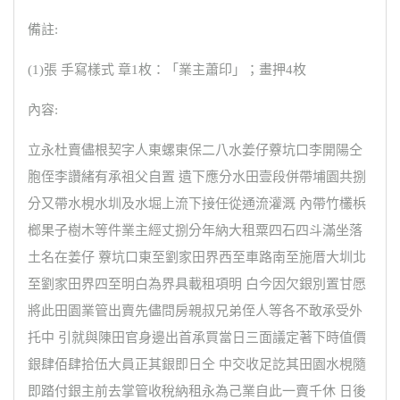
備註:
(1)張 手寫樣式 章1枚：「業主蕭印」；畫押4枚
內容:
立永杜賣儘根契字人東螺東保二八水姜仔藔坑口李開陽仝
胞侄李讚緒有承祖父自置 遺下應分水田壹段併帶埔園共捌
分又帶水梘水圳及水堀上流下接任從通流灌溉 內帶竹欉梹
榔果子樹木等件業主經丈捌分年納大租粟四石四斗滿坐落
土名在姜仔 藔坑口東至劉家田界西至車路南至施厝大圳北
至劉家田界四至明白為界具載租項明 白今因欠銀別置甘愿
將此田園業管出賣先儘問房親叔兄弟侄人等各不敢承受外
托中 引就與陳田官身邊出首承買當日三面議定著下時值價
銀肆佰肆拾伍大員正其銀即日仝 中交收足訖其田園水梘隨
即踏付銀主前去掌管收稅納租永為己業自此一賣千休 日後