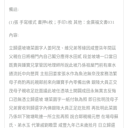
備註:
(1)張 手寫樣式 畫押6枚；手印1枚 其他：金廣福文書031
內容:
立歸還坡塘菜園字人姜阿茂、維兄弟等緣因咸豐柒年間茲
父親在日將柵門內自己鬮分應得水田貳 段並坡塘一口當日
既賣與鍾寶兄掌管因地理師所說此坡乃係祖屋門前有庫水
通流託中向懇買 主批回姜家張水作為魚池無奈茂家務浩繁
母子商酌再託親鄰前來向鍾寶手內零備出佛 銀陸大員正交
茂母子親收足訖面議此坡任憑填土開闢成田永無異言反悔
口恐無憑立歸還坡 塘菜園字一紙付執為照 即日批明茂母子
兄弟實收到歸還字內佛銀陸大員正足訖批照 再批明此菜園
乃係圳下陂塘毗連一所立批再照 說合鄰親楊元懋 在場母蘇
氏、弟水玉 代筆戚劉瞻雲 咸豐九年己未歲拾月 日立歸還