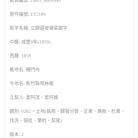
數典編號: LB03_0008940
原件編號: ET2186
契字名稱: 立歸還坡塘菜園字
中曆: 咸豐9年(1859)
西曆: 1859
舊地名: 柵門內
今地名: 新竹縣芎林鄉
立契人: 姜阿茂、姜阿維
類別: 0202－土地(執照、歸管分管、丈單、典胎、杜賣、
找洗、佃批、墾約、契尾)
版本: 2