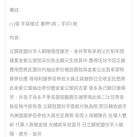
備註:
(1)張 手寫樣式 畫押5枚；手印1枚
內容:
立歸就盟份字人朝陽偕侄振芳、金井等有承祖父於前年間
建置金紫公盟拾柒份各出銀元生放其中 應得伍份今因乏銀
費用愿將此盟份內抽出參份親送歸就與金紫公出首承掌時
算參份應 得母利銀參佰參拾大員正其銀即日交收足訖愿將
此金紫公盟抽出參份聽金紫公盟前去掌 管永為己額日後陽
芳、井及子孫永不爭長競短翻異生端等情此係二比甘愿各
無反悔今欲有憑 立歸就盟份字壹紙付執為照 即日親收過字
內佛面銀參佰參拾大員完足再照 知見人母親陳氏 在場人雙
彬 代筆人族親金煌 光緒貳年拾壹月 日立歸就盟份字人朝
陽、振芳、金井