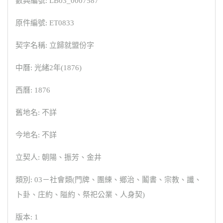
數典編號: LB03_0007587
原件編號: ET0833
契字名稱: 立歸就盟份字
中曆: 光緒2年(1876)
西曆: 1876
舊地名: 不詳
今地名: 不詳
立契人: 朝陽、振芳、金井
類別: 03－社會類(門牌、團練、鄉治、鬮書、宗教、讖、
卜卦、庄約、隘約、祭祀公業、人身契)
版本: 1