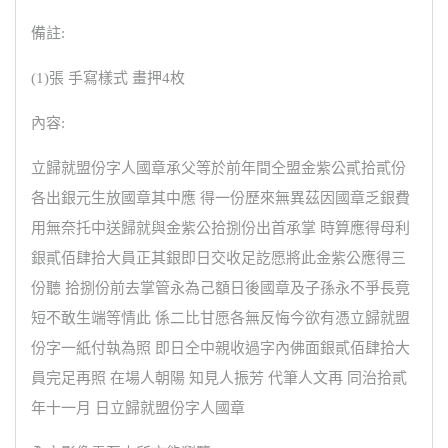
備註:
(1)張 手寫樣式 畫押4枚
內容:
立歸就盟份字人國章承父等於前年間仝盟金紫公貳拾貳份
各出銀元生放國章其中應 得一份歷來無異茲因國章乏銀費
用無奈托中送歸就與金紫公拾捌份出首承掌 時算應得母利
銀貳佰肆拾大員正其銀即日交收足訖愿將此金紫公應得三
份聽 拾捌份前去掌管永為己額日後國章及子孫永不爭長竟
短不敢生端等情此 係二比甘愿各無反悔今欲有憑立歸就盟
份字一紙付執為照 即日仝中親收過字內佛面銀貳佰肆拾大
員完足再照 在場人朝陽 知見人振芳 代筆人文再 同治拾貳
年十一月 日立歸就盟份字人國章