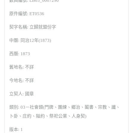
數典編號: LB03_0007290
原件編號: ET0536
契字名稱: 立歸就盟份字
中曆: 同治12年(1873)
西曆: 1873
舊地名: 不詳
今地名: 不詳
立契人: 國章
類別: 03－社會類(門牌、團練、鄉治、鬮書、宗教、讖、
卜卦、庄約、隘約、祭祀公業、人身契)
版本: 1