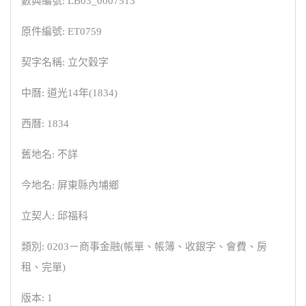
數典編號: LB03_0007513
原件編號: ET0759
契字名稱: 立欠穀字
中曆: 道光14年(1834)
西曆: 1834
舊地名: 不詳
今地名: 屏東縣內埔鄉
立契人: 邱福科
類別: 0203－商事金融(帳單、帳簿、收銀字、會費、房
租、完單)
版本: 1