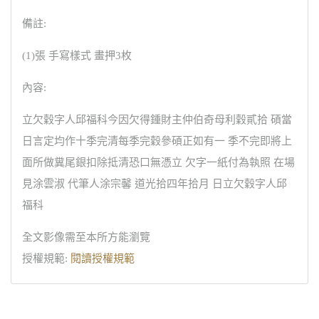
備註:
(1)張 手寫樣式 畫押3枚
內容:
立欠穀字人邱福科今因欠得鍾財主仲伯奇母利穀貳拾 碩當
日言定均作十季完清每季完穀參碩正如有一 季不完即將上
面所做糞尾銀扣除抵清恐口無憑立 欠字一紙付為執照 在場
見涂雲淑 代筆人涂宗馨 道光拾四年拾月 日立欠穀字人邱
福科
全文影像需至本所方能瀏覽
授權規範:
閱讀授權規範