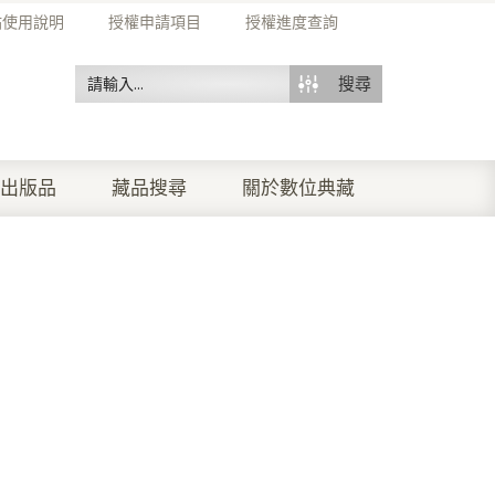
站使用說明
授權申請項目
授權進度查詢
搜尋
出版品
藏品搜尋
關於數位典藏