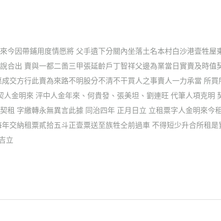
來今因帶鋪用度情愿將 父手遺下分關內坐落土名本村白沙港壹牲屋
說合出 賣與一都二啚三甲張延齡戶丁智祥父邊為業當日實賣及時值
愿成交方行此賣為來路不明股分不清不干買人之事賣人一力承當 所
契人金明來 泙中人金年來、何貴發、張美坦、劉連旺 代筆人項克明 
租 字繳轉永無異言此據 同治四年 正月日立 立租粟字人金明來今
每年交納租粟貳拾五斗正壹粟送至族牲仝前過車 不得短少升合所租是
吉立