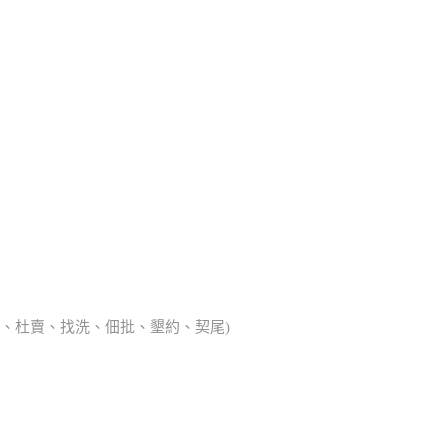
典胎、杜賣、找洗、佃批、墾約、契尾)