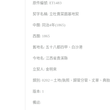
原件編號: ET1483
契字名稱: 立杜賣菜園基地契
中曆: 同治4年(1865)
西曆: 1865
舊地名: 五十八都四甲、白沙港
今地名: 江西省貴溪縣
立契人: 金明來
類別: 0202－土地(執照、歸管分管、丈單、
版本: 1
備註: