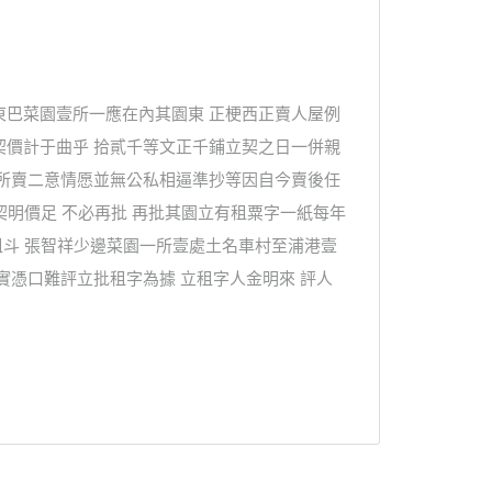
東巴菜園壹所一應在內其園東 正梗西正賣人屋例
契價計于曲乎 拾貳千等文正千鋪立契之日一併親
買所賣二意情愿並無公私相逼準抄等因自今賣後任
契明價足 不必再批 再批其園立有租粟字一紙每年
租斗 張智祥少邊菜園一所壹處土名車村至浦港壹
實憑口難評立批租字為據 立租字人金明來 評人