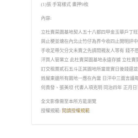
(1)張 手寫樣式 畫押9枚
內容:
立杜賣菜園基地契人五十八都四甲金玉華戶丁旺
與止梗並塘在內北止竹仔為界今收四止開明評中
手收足帶欠分文未賣之先請問親友人等有 錢不
泙買人管業立 此杜賣菜園基地永遠存據 立杜賣
訂交租粟貳石五斗正其園地所當是實日後錢還並契
姓屋東邊所有園地一應在內當 日泙中三面言議
何貴發、張美坦 代書人項克明 同治四年 正月日
全文影像需至本所方能瀏覽
授權規範:
閱讀授權規範