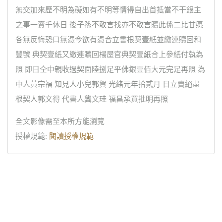
無交加來歷不明為礙如有不明等情得自出首抵當不干銀主
之事一賣千休日 後子孫不敢言找亦不敢言贖此係二比甘愿
各無反悔恐口無憑今欲有憑合立書根契壹紙並繳連贖回和
豐號 典契壹紙又繳連贖回楊屋官典契壹紙合上參紙付執為
照 即日仝中親收過契面陸捌足平佛銀壹佰大元完足再照 為
中人黃宗福 知見人小兒郭賀 光緒元年拾貳月 日立賣絕盡
根契人郭文得 代書人龔文珪 福昌承買批明再照
全文影像需至本所方能瀏覽
授權規範:
閱讀授權規範