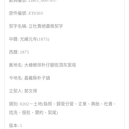
數典編號: LB03_0007057
原件編號: ET0303
契字名稱: 立杜賣絕盡根契字
中曆: 光緒元年(1875)
西曆: 1875
舊地名: 大槺榔保朴仔腳街頂灰窯境
今地名: 嘉義縣朴子鎮
立契人: 郭文得
類別: 0202－土地(執照、歸管分管、丈單、典胎、杜賣、
找洗、佃批、墾約、契尾)
版本: 1