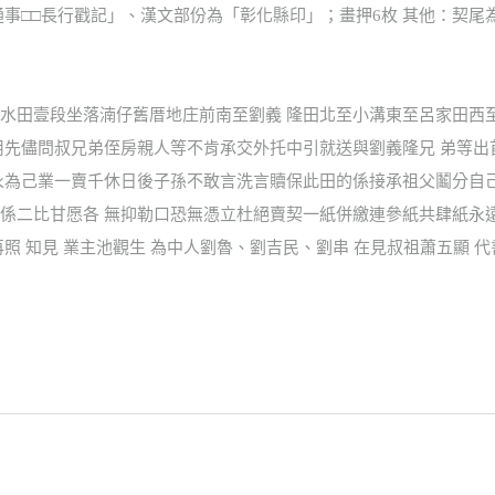
通事□□長行戳記」、漢文部份為「彰化縣印」；畫押6枚 其他：契尾為E
水田壹段坐落湳仔舊厝地庄前南至劉義 隆田北至小溝東至呂家田西
用先儘問叔兄弟侄房親人等不肯承交外托中引就送與劉義隆兄 弟等
永為己業一賣千休日後子孫不敢言洗言贖保此田的係接承祖父鬮分自
係二比甘愿各 無抑勒口恐無憑立杜絕賣契一紙併繳連參紙共肆紙永
照 知見 業主池觀生 為中人劉魯、劉吉民、劉串 在見叔祖蕭五顯 代