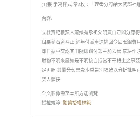
(1)張 手寫樣式 章2枚：「理番分府給大武郡社
內容:
立杜賣絕根契人蕭接有承祖父明買自己鬮分應得
租粟參石道斗正 逐年付番車運挑回今因乏銀費
即日憑中交訖其田隨即踏付銀主前去管 掌耕作
財物不明來歷如是不明接自抵當不干銀主之事茲
足再照 其鬮分契書壹本重帶別項難以分折批明再
契人蕭接
全文影像需至本所方能瀏覽
授權規範:
閱讀授權規範