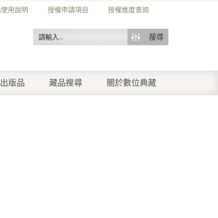
站使用說明
授權申請項目
授權進度查詢
搜尋
出版品
藏品搜尋
關於數位典藏