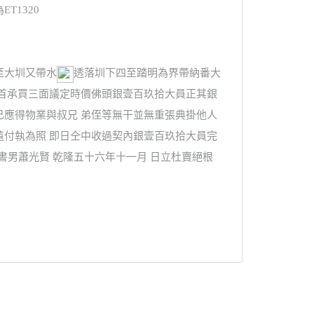
T1320
至大圳又帶水
透落圳下四至踏明為界帶納番大
出首承買三面議定時價佛頭銀壹百玖拾大員正其銀
己應得物業與叔兄 弟侄等無干並無重張典掛他人
遠付執為照 即日仝中收過契內銀壹百玖拾大員完
書男蕭光賢 乾隆五十六年十一月 日立杜賣絕根