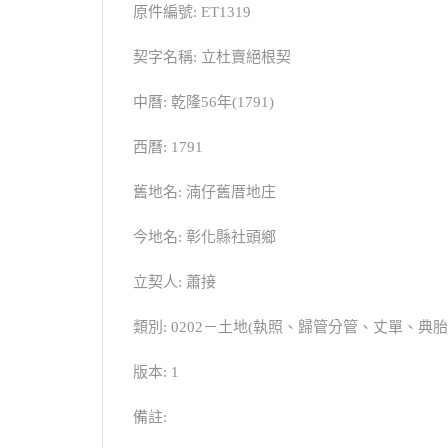
原件編號: ET1319
契字名稱: 立杜賣絕根契
中曆: 乾隆56年(1791)
西曆: 1791
舊地名: 湳仔舊厝地庄
今地名: 彰化縣社頭鄉
立契人: 蕭接
類別: 0202－土地(執照、歸管分管、丈單、
版本: 1
備註: