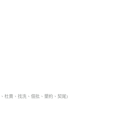
典胎、杜賣、找洗、佃批、墾約、契尾)