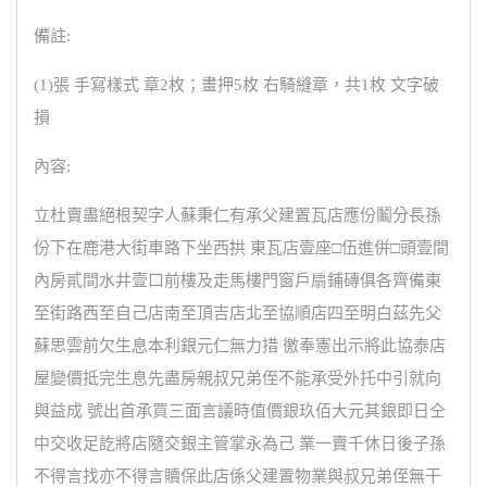
備註:
(1)張 手寫樣式 章2枚；畫押5枚 右騎縫章，共1枚 文字破
損
內容:
立杜賣盡絕根契字人蘇秉仁有承父建置瓦店應份鬮分長孫
份下在鹿港大街車路下坐西拱 東瓦店壹座□伍進併□頭壹間
內房貳間水井壹口前樓及走馬樓門窗戶扇鋪磚俱各齊備東
至街路西至自己店南至頂吉店北至協順店四至明白茲先父
蘇思雲前欠生息本利銀元仁無力措 徼奉憲出示將此協泰店
屋變價抵完生息先盡房親叔兄弟侄不能承受外托中引就向
與益成 號出首承買三面言議時值價銀玖佰大元其銀即日仝
中交收足訖將店隨交銀主管掌永為己 業一賣千休日後子孫
不得言找亦不得言贖保此店係父建置物業與叔兄弟侄無干