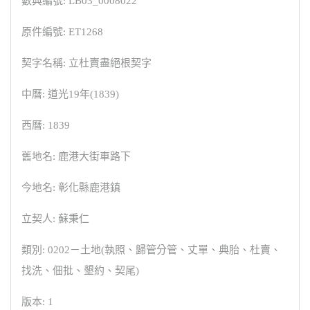
數典編號: LB03_0008022
原件編號: ET1268
契字名稱: 立杜賣盡絕根契字
中曆: 道光19年(1839)
西曆: 1839
舊地名: 鹿港大街車路下
今地名: 彰化縣鹿港鎮
立契人: 蘇秉仁
類別: 0202－土地(執照、歸管分管、丈單、典胎、杜賣、
找洗、佃批、墾約、契尾)
版本: 1