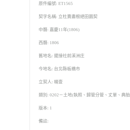
原件編號: ET1565
契字名稱: 立杜賣盡根絕田園契
中曆: 嘉慶11年(1806)
西曆: 1806
舊地名: 擺接社前溪洲庄
今地名: 台北縣板橋市
立契人: 楊壹
類別: 0202－土地(執照、歸管分管、丈單、
版本: 1
備註: