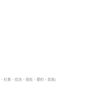
典胎、杜賣、找洗、佃批、墾約、契尾)