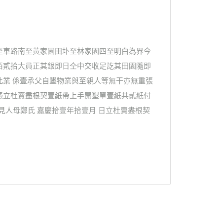
至車路南至黃家園田圤至林家園四至明白為界今
佰貳拾大員正其銀即日仝中交收足訖其田園隨即
此業 係壹承父自墾物業與至親人等無干亦無重張
憑立杜賣盡根契壹紙帶上手開墾單壹紙共貳紙付
見人母鄭氏 嘉慶拾壹年拾壹月 日立杜賣盡根契