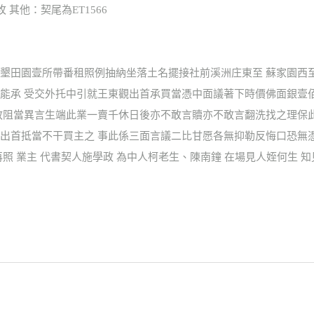
枚 其他：契尾為ET1566
墾田園壹所帶番租照例抽納坐落土名擺接社前溪洲庄東至 蘇家園西
能承 受交外托中引就王東觀出首承買當憑中面議著下時價佛面銀壹
敢阻當異言生端此業一賣千休日後亦不敢言贖亦不敢言翻洗找之理保
出首抵當不干買主之 事此係三面言議二比甘愿各無抑勒反悔口恐無
照 業主 代書契人施學政 為中人柯老生、陳南鐘 在場見人姪何生 知