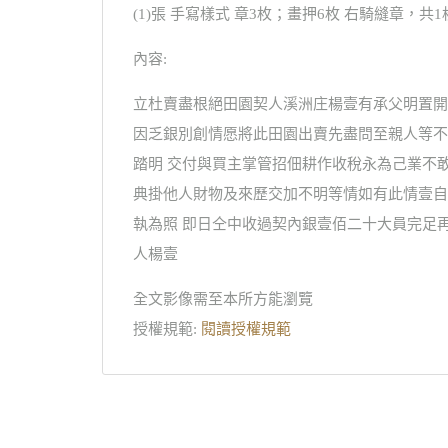
(1)張 手寫樣式 章3枚；畫押6枚 右騎縫章，共1
內容:
立杜賣盡根絕田園契人溪洲庄楊壹有承父明置開
因乏銀別創情愿將此田園出賣先盡問至親人等不
踏明 交付與買主掌管招佃耕作收稅永為己業不
典掛他人財物及來歷交加不明等情如有此情壹自
執為照 即日仝中收過契內銀壹佰二十大員完足再
人楊壹
全文影像需至本所方能瀏覽
授權規範:
閱讀授權規範