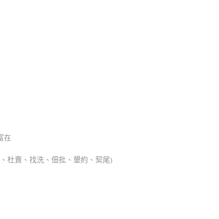
富在
典胎、杜賣、找洗、佃批、墾約、契尾)