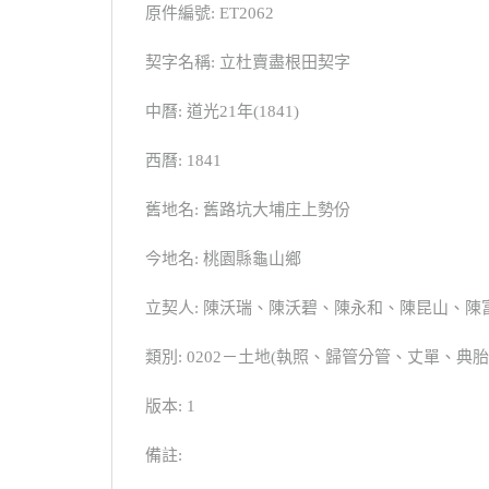
原件編號: ET2062
契字名稱: 立杜賣盡根田契字
中曆: 道光21年(1841)
西曆: 1841
舊地名: 舊路坑大埔庄上勢份
今地名: 桃園縣龜山鄉
立契人: 陳沃瑞、陳沃碧、陳永和、陳昆山、陳
類別: 0202－土地(執照、歸管分管、丈單、
版本: 1
備註: