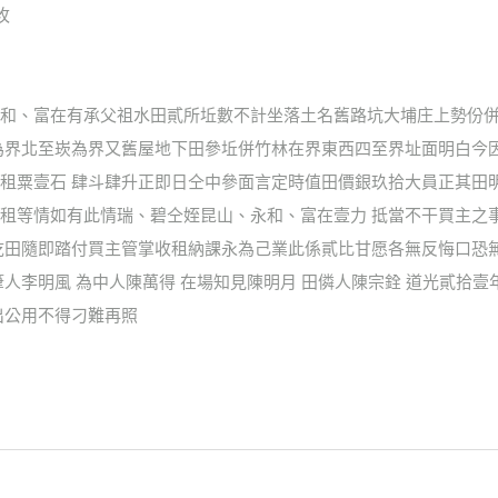
枚
和、富在有承父祖水田貳所坵數不計坐落土名舊路坑大埔庄上勢份併
為界北至崁為界又舊屋地下田參坵併竹林在界東西四至界址面明白今
租粟壹石 肆斗肆升正即日仝中參面言定時值田價銀玖拾大員正其田
租等情如有此情瑞、碧仝姪昆山、永和、富在壹力 抵當不干買主之
訖田隨即踏付買主管掌收租納課永為己業此係貳比甘愿各無反悔口恐
人李明風 為中人陳萬得 在場知見陳明月 田僯人陳宗銓 道光貳拾
出公用不得刁難再照