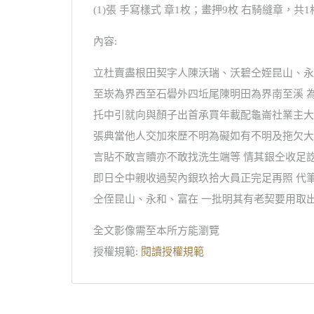
(1)張 手寫樣式 章1枚；畫押9枚 右騎縫章，共1
內容:
立杜賣盡根田契字人陳沃瑞、沃碧仝姪昆山、永
至崁為界西至石礐外四坵尾陳明田為界南至溪 
托中引就向與顏子出首承買年載配龜崙社業主大
張典當他人交加來歷不明為礙如有不明及拖欠大
言貼不敢言贖亦不敢找洗生端等 情其銀仝收足
即日仝中親收過契內銀玖拾大員正完足再照 代筆
仝侄昆山、永和、富在 一批明其有老契要用取
全文影像需至本所方能瀏覽
授權規範:
閱讀授權規範