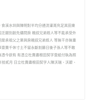
 食溪水圳與陳明對半均分通流灌溉充足其田東
因乏銀別創先儘問房 親叔兄弟姪人等不能承受外
明是承祖父之業與房親叔兄弟姪人 等無干亦無重
事壹賣千休寸土不留永斷割籐日後子孫人等不敢
無憑今欲有 有憑立杜賣盡根田契字壹紙付執為照
壹年拾貳月 日立杜賣盡根田契字人陳沃瑞、沃碧、