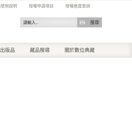
站使用說明
授權申請項目
授權進度查詢
搜尋
出版品
藏品搜尋
關於數位典藏