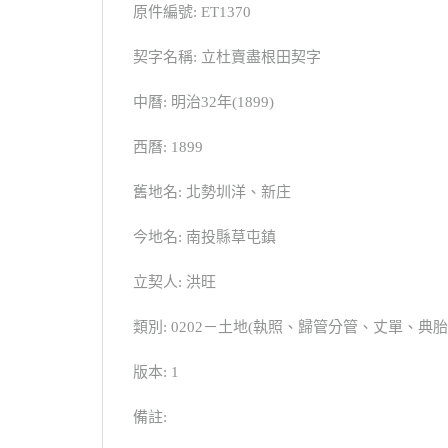
原件編號: ET1370
契字名稱: 立杜賣盡根田契字
中曆: 明治32年(1899)
西曆: 1899
舊地名: 北勢圳洋、新庄
今地名: 南投縣草屯鎮
立契人: 洪旺
類別: 0202－土地(執照、歸管分管、丈單、
版本: 1
備註: