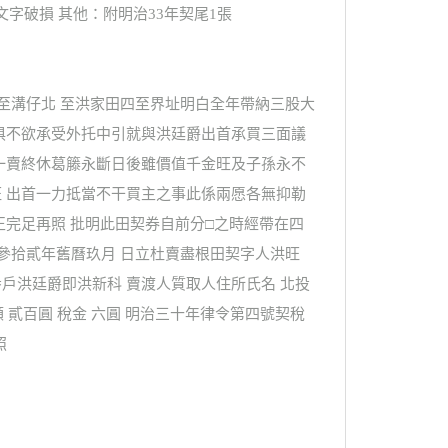
文字破損 其他：附明治33年契尾1張
至溝仔北 至洪家田四至界址明白全年帶納三股大
俱不欲承受外托中引就與洪廷爵出首承買三面議
一賣終休葛籐永斷日後雖價值千金旺及子孫永不
 出首一力抵當不干買主之事此係兩愿各無抑勒
完足再照 批明此田契券自前分□之時經帶在四
治參拾貳年舊曆玖月 日立杜賣盡根田契字人洪旺
百番戶洪廷爵即洪新科 賣渡人質取人住所氏名 北投
 貳百圓 稅金 六圓 明治三十年律令第四號契稅
照