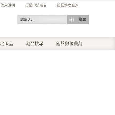
站使用說明
授權申請項目
授權進度查詢
搜尋
出版品
藏品搜尋
關於數位典藏