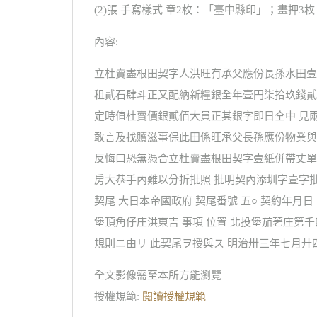
(2)張 手寫樣式 章2枚：「臺中縣印」；畫押3
內容:
立杜賣盡根田契字人洪旺有承父應份長孫水田壹
租貳石肆斗正又配納新糧銀全年壹円柒拾玖錢貳
定時值杜賣價銀貳佰大員正其銀字即日仝中 見
敢言及找贖滋事保此田係旺承父長孫應份物業與
反悔口恐無憑合立杜賣盡根田契字壹紙併帶丈單
房大恭手內難以分折批照 批明契內添圳字壹字批
契尾 大日本帝國政府 契尾番號 五○ 契約年月
堡頂角仔庄洪東吉 事項 位置 北投堡茄荖庄第千
規則ニ由リ 此契尾ヲ授與ス 明治卅三年七月廾
全文影像需至本所方能瀏覽
授權規範:
閱讀授權規範