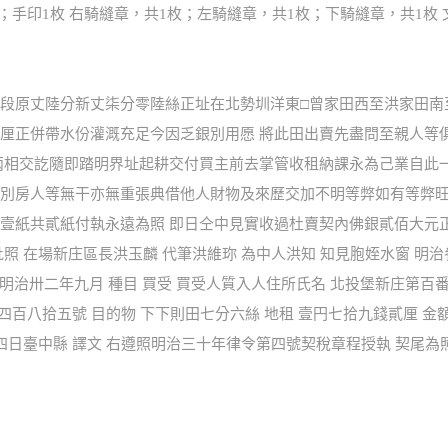
枚；手印1枚 右騎縫章，共1枚；左騎縫章，共1枚；下騎縫章，共1枚 
段原丈陸分新丈柒分零陸絲正址在北勢圳洋東□曾家田西至洪家田南
厘正併帶水份灌溉充足今因乏銀別用愿 將此田出賣先盡問至親人等
兩相交訖隨即踏明界址起耕交付買主前去掌管收租納課永為己業自此
別房人等無干亦無重張典借他人財物及來歷交加不明等弊如有等弊旺
壹紙共貳紙付執永遠為照 即日仝中見實收過杜賣契內佛銀貳佰大元正
照 在場新庄區長洪玉麟 代筆洪維珎 為中人洪知 知見胞姪水窗 明
日 明治卅二年九月 種目 買受 買受人質入人住所氏名 北投堡新庄第
四百八拾五號 目的物 下下則田七分六絲 地租 壹円七拾九錢貳厘 金額
四日臺中縣 譯文 右遵照明治三十年律令第四號契稅章程授執 契尾為