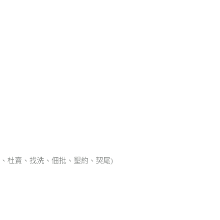
典胎、杜賣、找洗、佃批、墾約、契尾)