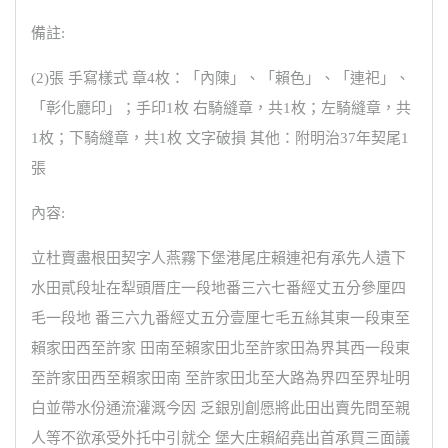
備註:
(2)張 手寫樣式 章4枚：「內陳」、「賴色」、「連祀」、
「彰化廳印」；手印1枚 右騎縫章，共1枚；左騎縫章，共
1枚；下騎縫章，共1枚 文字破損 其他：附明治37年契尾1
張
內容:
立杜賣盡根田契字人燕霧下堡港尾庄賴連祀有承先人遺下
水田貳段址在犁頭厝庄一段地番三六七番經丈五分參厘四
毛一段地 番三六九番經丈五分壹厘七毛五絲其東一段東至
賴家田西至許家 田南至賴家田北至許家田為界其西一段東
至許家田西至賴家田南 至許家田北至大路為界四至界址明
白並帶水份通流灌溉今因 乏銀別創愿將此田出賣先問至親
人等不欲承受外托中引就仝 堡大庄賴紹堯出首承買三面議