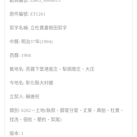
數典編號: LB03_0008015
原件編號: ET1261
契字名稱: 立杜賣盡根田契字
中曆: 明治37年(1904)
西曆: 1904
舊地名: 燕霧下堡港尾庄、犁頭厝庄、大庄
今地名: 彰化縣大村鄉
立契人: 賴連祀
類別: 0202－土地(執照、歸管分管、丈單、典胎、杜賣、
找洗、佃批、墾約、契尾)
版本: 1