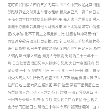
定時值得田價金四百五拾円其銀 即日仝中交收足訖其田隨
即踏明界址交付買主掌管收租納 稅永為己業一賣千休日後
子孫不敢言找言贖堡此田係連祀承 先人應份之業與別房人
等無干亦無重張典掛他人財物及來 歷不明等情如有此情連
祀(文字破損)不干買主之事此係二比 甘愿各無抑勒反悔口
恐無憑今欲有憑立杜賣盡根田契字 壹紙並上手契貳紙共參
紙付執為照 即日仝中親收過契面金四百五拾円足再照 為中
人賴內陳 代筆人賴色 知見人母親劉氏 明治三十七年十一
月 日立杜賣盡根田契字人賴連祀 契尾 大日本帝國政府 契
尾番號 一七五 契約年月日 三十七年十一月一日 種目 買受
買受人質入人住所氏名 燕霧下堡大庄賴紹堯 賣渡人質取人
住所氏名 仝堡港尾庄賴連祀 事項 位置 燕霧下堡黃厝庄土
名犁頭厝三六七番、三六九番 目的物 一田五分參厘四毛、
一田五分壹厘七毛五係 金額 買受代金四百五拾円也 稅金
金拾參円囗拾囗也 明治三十年律令第四號契稅規則ニ由リ