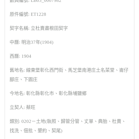
數典編號: LB03_0007982
原件編號: ET1228
契字名稱: 立杜賣盡根田契字
中曆: 明治37年(1904)
西曆: 1904
舊地名: 線東堡彰化西門街、馬芝堡南港庄土名菜堂、崙仔
腳庄、下園庄
今地名: 彰化縣彰化市、彰化縣埔鹽鄉
立契人: 蔡旺
類別: 0202－土地(執照、歸管分管、丈單、典胎、杜賣、
找洗、佃批、墾約、契尾)