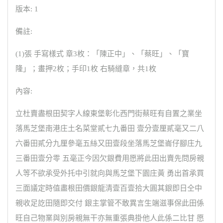
版本: 1
備註:
(1)張 手寫樣式 章3枚：「陳正中」、「蔡旺」、「寶
隆」；畫押2枚；手印1枚 右騎縫章，共1枚
內容:
立杜賣盡根田契字人線東堡彰化西門街蔡旺有自置之業坐
落馬芝堡南港庄土名菜堂貳七九番田 壹分壹厘貳毫又二八
六番田貳分九厘參毫五絲又田壹段坐落馬芝堡崙仔腳庄九
三番田壹分零 五毫正今因欠銀費用愿將此田出賣先問房親
人等不欲承受外托中引就向與馬芝堡下園庄黃 勇出首承買
三面議定時值盡根田價銀龍清壹百壹拾大圓其銀即日仝中
親收足訖田隨即交付 銀主掌管不敢異言生端滋事保此田係
旺自己物業與別房親無干亦無重張典掛他人此係二比甘 愿