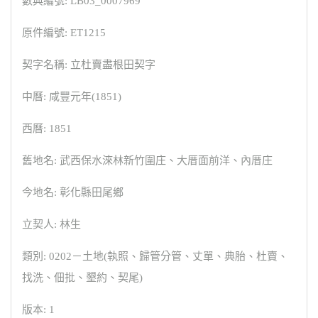
數典編號: LB03_0007969
原件編號: ET1215
契字名稱: 立杜賣盡根田契字
中曆: 咸豐元年(1851)
西曆: 1851
舊地名: 武西保水淶林新竹圍庄、大厝面前洋、內厝庄
今地名: 彰化縣田尾鄉
立契人: 林生
類別: 0202－土地(執照、歸管分管、丈單、典胎、杜賣、
找洗、佃批、墾約、契尾)
版本: 1