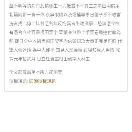
歷不明等情如有此情係生一力抵當不干買主之事田明價足
割籐兩斷一賣千休 永無取贖以及增補等事日後子孫不敢言
洗言找此係二比甘愿各無反悔異言生端滋事口恐無憑今欲
有憑合立杜賣盡根田契字 壹紙並無帶上手契卷繳連付執為
照 即日仝中收過盡根田契字內佛頭銀玖大員正完足再照 代
筆人張達遠 為中人邱平 知見人堂姪壇 在場知見人男將 咸
豐元年拾貳月 日立杜賣盡根田契字人林生
全文影像需至本所方能瀏覽
授權規範:
閱讀授權規範