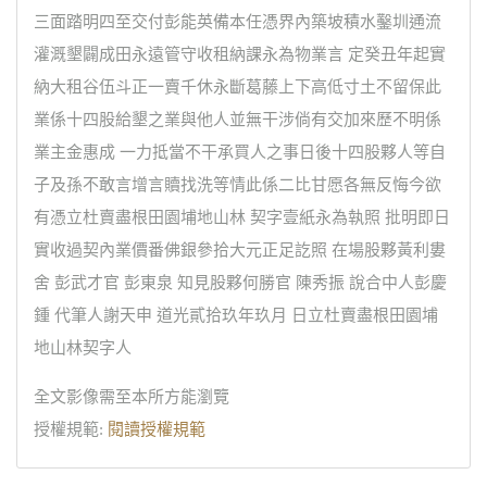
三面踏明四至交付彭能英備本任憑界內築坡積水鑿圳通流
灌溉墾闢成田永遠管守收租納課永為物業言 定癸丑年起實
納大租谷伍斗正一賣千休永斷葛藤上下高低寸土不留保此
業係十四股給墾之業與他人並無干涉倘有交加來歷不明係
業主金惠成 一力抵當不干承買人之事日後十四股夥人等自
子及孫不敢言增言贖找洗等情此係二比甘愿各無反悔今欲
有憑立杜賣盡根田園埔地山林 契字壹紙永為執照 批明即日
實收過契內業價番佛銀參拾大元正足訖照 在場股夥黃利婁
舍 彭武才官 彭東泉 知見股夥何勝官 陳秀振 說合中人彭慶
鍾 代筆人謝天申 道光貳拾玖年玖月 日立杜賣盡根田園埔
地山林契字人
全文影像需至本所方能瀏覽
授權規範:
閱讀授權規範