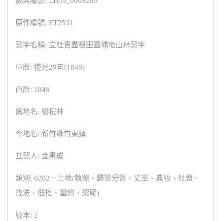
數典編號: LB03_0009285
原件編號: ET2531
契字名稱: 立杜賣盡根田園埔地山林契字
中曆: 道光29年(1849)
西曆: 1849
舊地名: 樹杞林
今地名: 新竹縣竹東鎮
立契人: 金惠成
類別: 0202－土地(執照、歸管分管、丈單、典胎、杜賣、
找洗、佃批、墾約、契尾)
版本: 2