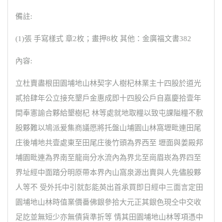
備註:
(1)張 手寫樣式 章2枚；畫押8枚 其他：金廣福文書382
內容:
立杜賣盡根田園埔地山林契字人樹杞林業主十四股於道光
貳拾肆年公立接充墾戶金惠成即十四股公戶自嘉慶拾壹年
間奉憲諭合夥給墾樹杞 林等處就地取糧以致屯課隘糧不敷
股夥難以鳩派爰集商議愿將托盤山埔園山林窩壢毗連田尾
庄後埔地共壹處東至田尾庄後竹頭為界西至 壢面與姜殿邦
埔園毗連為界南至龍崗分水流內為界北至崗眉崁為界四至
界址經中面踏分明原帶本界內山窩泉源出賣與人先儘股夥
人等不 受外托中引就彭能英出首承買即日經中三面言定田
園埔地山林時值業價番佛銀參拾大元正其銀色現仝中交收
足訖並無短少亦無債貨準折等 情其田園埔地山林等項憑中