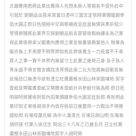
乏銀應用愿將此業出賣與人先問本房人等俱各不受外託中
引就於 劉朝品出首承買當日憑中三面言定依時業價龍銀參
佰大圓正即日色現經中交與榮親收足訖並無債貨準折短少
等情榮隨將此業界交與劉朝品前去掌管收租納課永為己業
保此業係榮承父鬮書內應得之業並無重張典當他人 物業為
礙亦無上手來歷不明等弊如有此弊係賣主一力抵當不干承
買人之事一賣千休界內無留寸土此賣之後榮己身 及子孫人
等永遠不得言贈言贖找洗等情此係二比允悅兩無迫勒各無
反悔恐口無憑今欲有憑立杜賣盡根水田山林茶園埔地 契字
壹紙並帶鬮書壹紙又帶謄本壹紙計共參紙付執為照 即日批
明胡阿榮實收到契內田業價銀參佰大圓足訖批照 再批明此
業印契丈單係胡添手內收存倘若日後要用一力取出不得推
諉批照 在場母蕭氏緞 為中人潘清光 在場兄胡山明 在場弟
胡阿德 代筆人徐戊生 明治三十八年乙巳歲五月 日立杜賣
盡根水田山林茶園埔地契字人胡阿榮