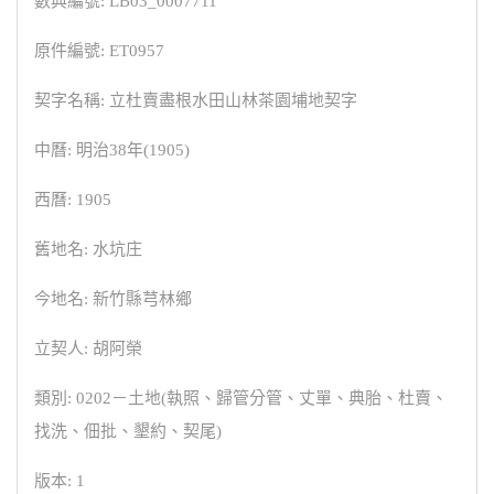
數典編號: LB03_0007711
原件編號: ET0957
契字名稱: 立杜賣盡根水田山林茶園埔地契字
中曆: 明治38年(1905)
西曆: 1905
舊地名: 水坑庄
今地名: 新竹縣芎林鄉
立契人: 胡阿榮
類別: 0202－土地(執照、歸管分管、丈單、典胎、杜賣、
找洗、佃批、墾約、契尾)
版本: 1