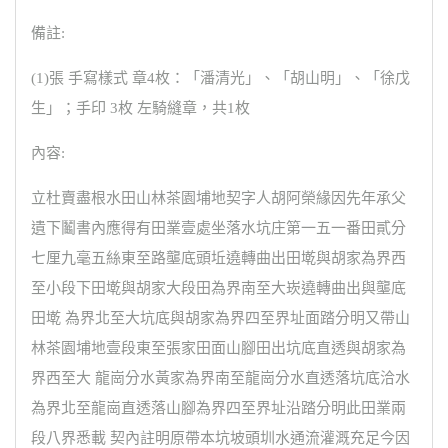
備註:
(1)張 手寫樣式 章4枚：「潘清光」、「胡山明」、「徐戊
生」；手印 3枚 左騎縫章，共1枚
內容:
立杜賣盡根水田山林茶園埔地契字人胡阿榮緣因先年承父
遺下鬮書內應得有田業壹處坐落水坑庄第一五一番田貳分
七厘九毫五絲東至路壟底頭坵遶轉曲出田墘與胡家為界西
至小段下田墘與胡家大段田為界南至大崁遶轉曲出與壟底
田墘 為界北至大坑底與胡家為界四至界址面踏分明又帶山
林茶園埔地壹段東至張家田面山腳田出坑底直透與胡家為
界西至大 龍崗分水黃家為界南至龍崗分水直透落坑底洽水
為界北至龍崗直透落山腳為界四至界址沿踏分明此田業兩
段八界悉載 契內註明原帶本坑坡頭圳水通流灌溉充足今因