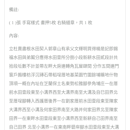
備註:
( 1 )張 手寫樣式 畫押5枚 右騎縫章，共 1 枚
內容:
立杜賣盡根水田契人郭章山有承父文輝明買得楊是記即錫
福水田與弟鬮分應得水田壹所分捌小段新耕水田貳段計共
拾段坵數不計並帶左畔大房連轉角瓦屋肆間 分作五間連門
窗戶搧樓枋浮沉磚石帶稻埕厝地基菜園竹圍餘埔曠地什物
頂項一概在內址在芝蘭保土名東勢松雅腳參角埔庄一在厝
前水田壹段東至小溝界西至大溝界南至大溝及自巳田界北
至厝埕腳轉入西護厝後界一在劉家厝前水田壹段東至陳家
大溝界西至小溝及何家田界南至大路并何家田界北至陳家
田界一在東畔水田壹段東至小溝界西至新耕自己田界南至
自己田界 北至小溝界一在東南畔礐岸腳水田壹段東至大溝