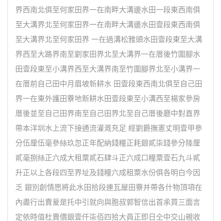
界西南北俱至何家田界一在南畔大溝邊水田一段東西南俱
至大溝界北至何家田界一在南畔大溝邊水田壹段東西南俱
至大溝界北至何家田界 一在過溝松雅頭水田壹段東至大溝
界西至大路界南至劉家田界北至大溝界一在厝後竹圍腳水
田壹段東至小溝界西至大溝界南至竹圍腳界北至小溝界一
在厝前自己田中月眉坡新耕水 田壹段東西南北俱至自己田
界一在東外護田藔地新耕水田壹段東至小溝西至楊家參房
厝後並至自己田界南至自己田界北至自己厝後廳中對直界
帶本洋圳水上流下接通流灌溉充足 經劉爵撫憲丈明壹甲參
分伍厘伍毫參絲玖忽正年配納錢糧正耗銀貳柒錢參分陸厘
貳毫捌絲正六成大租粟貳石肆斗正六成口糧粟壹石九斗貳
升正以上各段四至界址及錢糧六成租粟水份俱各明白今因
乏 銀別創情愿將此水田拾段連瓦屋田藔并帶各什物頂項在
內盡行出賣爰是托中引就向與胞叔郭智信出首承買三面言
定依時值杜賣價銀壹仟柒佰四拾大員正即日仝中交山親收