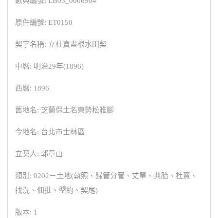
數典編號: LB03_0006904
原件編號: ET0150
契字名稱: 立杜賣盡根水田契
中曆: 明治29年(1896)
西曆: 1896
舊地名: 芝蘭保土名東勢松雅腳
今地名: 台北市士林區
立契人: 郭章山
類別: 0202－土地(執照、歸管分管、丈單、典胎、杜賣、
找洗、佃批、墾約、契尾)
版本: 1