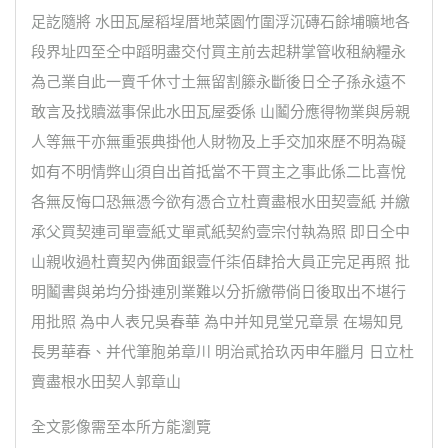
足訖隨將 水田瓦屋稻埕厝地菜園竹圍浮沉磚石餘埔曠地各
段界址四至仝中蹈明盡交付買主前去起耕掌管收租納糧永
為己業自此一賣千休寸土無留割籐永斷後日仝子孫永遠不
敢言及找贖滋事保此水田瓦屋委係 山鬮分應得物業與房親
人等無干亦無重張典掛他人財物及上手交加來歷不明為礙
如有不明情弊山須自出首抵當不干買主之事此係二比喜悅
各無反悔口恐無憑今欲有憑合立杜賣盡根水田契壹紙 并繳
承父買契連司單壹紙丈單貳紙契約壹宗付執為照 即日仝中
山親收過杜賣契內佛面銀壹仟柒佰肆拾大員正完足再照 批
明鬮書與弟均分掛連別業難以分折繳帶倘日後取出不堪行
用批照 為中人表兄吳春華 為中并知見堂兄章景 在場知見
長男華春、并代筆胞弟章川 明治貳拾玖丙申年臘月 日立杜
賣盡根水田契人郭章山
全文影像需至本所方能瀏覽