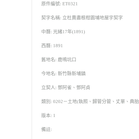
原件編號: ET0321
契字名稱: 立杜賣盡根柑園埔地屋宇契字
中曆: 光緒17年(1891)
西曆: 1891
舊地名: 鹿鳴坑口
今地名: 新竹縣新埔鎮
立契人: 鄧阿雀、鄧阿貞
類別: 0202－土地(執照、歸管分管、丈單、
版本: 1
備註: