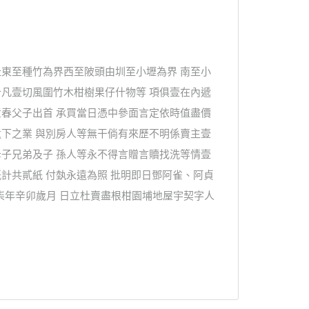
東至種竹為界西至陂頭由圳至小壢為界 南至小
凡壹切風圍竹木柑樹果仔什物等 項俱壹在內遞
春父子出首 承買當日憑中參面言定依時值盡價
下之業 與別房人等無干倘有來歷不明係賣主壹
子兄弟及子 孫人等永不得言贈言贖找洗等情壹
計共貳紙 付埶永遠為照 批明即日鄧阿雀、阿貞
拾柒年辛卯歲月 日立杜賣盡根柑園埔地屋宇契字人