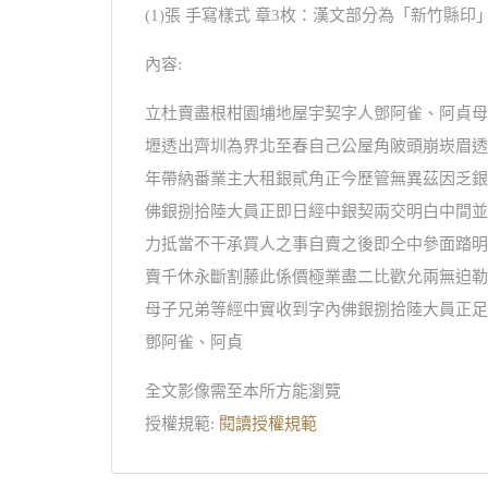
(1)張 手寫樣式 章3枚：漢文部分為「新竹縣印」
內容:
立杜賣盡根柑園埔地屋宇契字人鄧阿雀、阿貞母
壢透出齊圳為界北至春自己公屋角陂頭崩崁眉透
年帶納番業主大租銀貳角正今歷管無異茲因乏銀
佛銀捌拾陸大員正即日經中銀契兩交明白中間並
力抵當不干承買人之事自賣之後即仝中參面踏明
賣千休永斷割藤此係價極業盡二比歡允兩無迫勒
母子兄弟等經中實收到字內佛銀捌拾陸大員正足訖
鄧阿雀、阿貞
全文影像需至本所方能瀏覽
授權規範:
閱讀授權規範