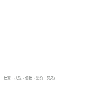
典胎、杜賣、找洗、佃批、墾約、契尾)