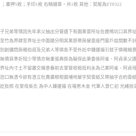
；畫押5枚；手印1枚 右騎縫章，共1枚 其他：契尾為ET0322
子兄弟等情因先年承父抽出分管遺下有園業壹所址在鹿鳴坑口其界址
至竹為界肆至界址仝中面踏分明其業原帶房屋壹座門窗戶扇間數不計
別創儘問房親伯叔及兄弟人等俱各不受外託中鍾運福引就于憐親楊意
無債貨準折短少等情亦無重張典掛為礙保此業委係阿雀、阿貞承父遺
界址內寸土不留盡交楊意春前去掌管收租抵利永為己業阿雀、阿貞母
恐口無憑今欲有憑立杜賣盡根柑園埔地屋宇契壹紙又帶抽字合約壹紙
批照 在堂母吳氏 為中人鍾運福 在場男木金 代筆人曾仁初 光緒