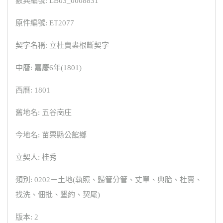
數典編號: LB03_0008831
原件編號: ET2077
契字名稱: 立杜賣盡根斷契字
中曆: 嘉慶6年(1801)
西曆: 1801
舊地名: 五谷崗庄
今地名: 苗栗縣公館鄉
立契人: 桂秀
類別: 0202－土地(執照、歸管分管、丈單、典胎、杜賣、
找洗、佃批、墾約、契尾)
版本: 2