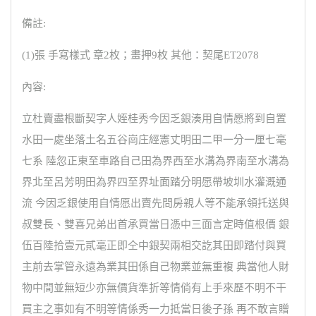
備註:
(1)張 手寫樣式 章2枚；畫押9枚 其他：契尾ET2078
內容:
立杜賣盡根斷契字人姪桂秀今因乏銀湊用自情愿將到自置
水田一處坐落土名五谷崗庄經憲丈明田二甲一分一厘七毫
七系 陸忽正東至車路自己田為界西至水溝為界南至水溝為
界北至呂芳明田為界四至界址面踏分明愿帶坡圳水灌溉通
流 今因乏銀使用自情愿出賣先問房親人等不能承領托送與
叔雙長、雙喜兄弟出首承買當日憑中三面言定時值根價 銀
伍百陸拾壹元貳毫正即仝中銀契兩相交訖其田即踏付與買
主前去掌管永遠為業其田係自己物業並無重複 典當他人財
物中間並無短少亦無價貨準折等情倘有上手來歷不明不干
買主之事如有不明等情係秀一力抵當日後子孫 再不敢言贈