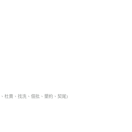
典胎、杜賣、找洗、佃批、墾約、契尾)