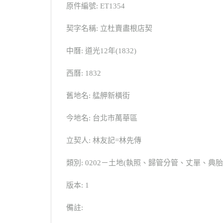
原件編號: ET1354
契字名稱: 立杜賣盡根店契
中曆: 道光12年(1832)
西曆: 1832
舊地名: 艋舺新橫街
今地名: 台北市萬華區
立契人: 林友記=林先傳
類別: 0202－土地(執照、歸管分管、丈單、
版本: 1
備註: