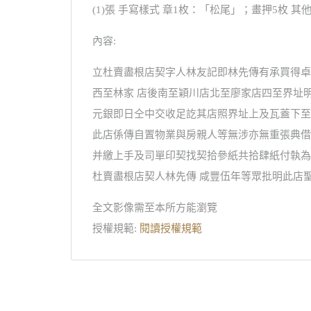
(1)張 手寫樣式 章1枚：「松尾」；畫押5枚 其
內容:
立杜賣盡根店契字人林友記即林先傳有承買得卓
西至林家 店後南至穎川店北至廖家店四至界址
元銀即日仝中交收足訖其店照界址上及瓦蓋下至
此店係傳自置物業與房親人等無涉亦無重張典借
并繳上手及司單印契找契拾參紙共拾肆紙付執為照
杜賣盡根店契人林先傳 咸豐伍年等眾批明此店
全文影像需至本所方能瀏覽
授權規範:
閱讀授權規範