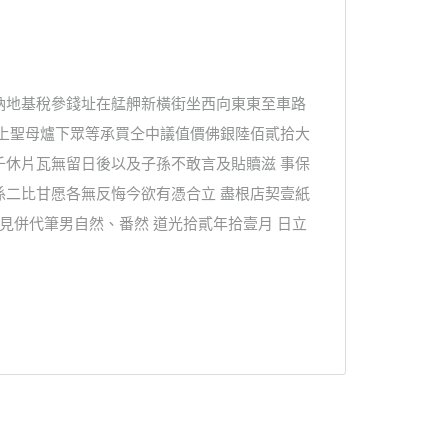
納地基稅參錢址在艋舺新橫街坐西向東東至車路
天上聖母爐下眾等承買仝中議值價佛銀陸佰貳拾大
千休片瓦無留日後以及子孫不敢言及貼贖滋 事保
係二比甘愿各無反悔今欲有憑合立 盡根店契壹紙
見併代筆男自然、番然 道光拾貳年拾壹月 日立