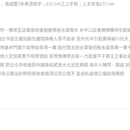
他：清咸豐5年再添契字；ET1349之上手契；上手契為ET1346
然、陳思瓦店壹座前後兩進帶過水壹間水 井半口店後豬椆曠地年配
明白今因乏銀別創先盡問房親人等不欲承 受外托中引就賣與穎川托
地基并門窗戶扇帶粘等項一盡 點付買主前去掌管招稅永遠為業一賣
他人交加來歷不明等情如 有等情傳等出首一力抵當不干買主之事此
 即日仝中收過契內銀陸佰貳拾大元足訖再照 為中人陳閃、鄭送 知
聖母公業出利祭祀倘有偷借須公到公借不 能自私偷借公議批明再照