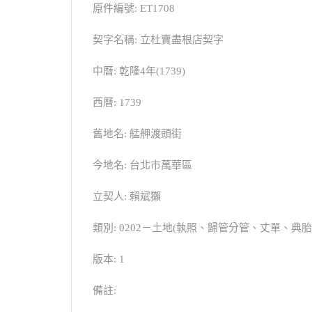
原件編號: ET1708
契字名稱: 立杜賣盡根店契字
中曆: 乾隆4年(1739)
西曆: 1739
舊地名: 艋舺渡頭街
今地名: 台北市萬華區
立契人: 賴斌獺
類別: 0202－土地(執照、歸管分管、丈單、
版本: 1
備註: