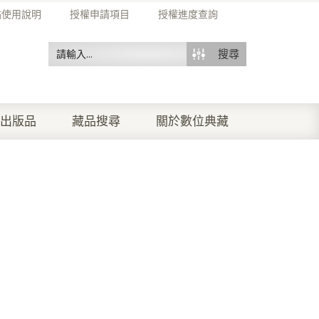
站使用說明
授權申請項目
授權進度查詢
搜尋
出版品
藏品搜尋
關於數位典藏