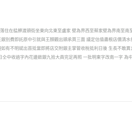
落住在艋舺渡頭街坐東向北東至盧家 壁為界西至蔡家壁為界南至南
乏銀別費即託原中引就與王顏觀出頭承買三面 議定估值盡根店價清
礙如有不明斌出首抵當即將店交附銀主掌管收稅抵利日後 生長不敢
日仝中收過字內花邊斂銀九拾大員完足再照 一批明東字改南一字 為中