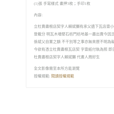
(1)張 手寫樣式 畫押3枚；手印1枚
內容:
立杜賣盡根店契字人賴斌獺有承父遺下瓦店壹小
登載分 明瓦木墻壁石枋門枋地基一盡出賣今因
係斌父自置之額 不干別等之事亦無來歷不明為
今欲有憑立杜賣盡根瓦店契 字壹紙付執為照 即
杜賣盡根店契字人賴斌獺 代書人周好生
全文影像需至本所方能瀏覽
授權規範:
閱讀授權規範