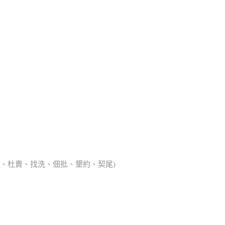
典胎、杜賣、找洗、佃批、墾約、契尾)