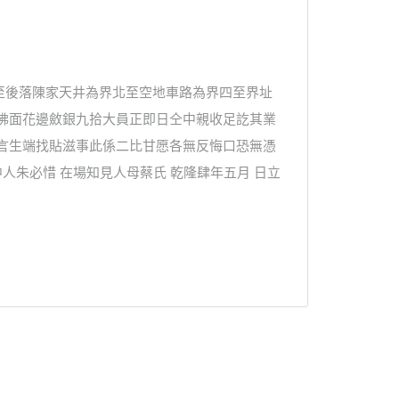
至後落陳家天井為界北至空地車路為界四至界址
水佛面花邊斂銀九拾大員正即日仝中親收足訖其業
異言生端找貼滋事此係二比甘愿各無反悔口恐無憑
人朱必惜 在場知見人母蔡氏 乾隆肆年五月 日立