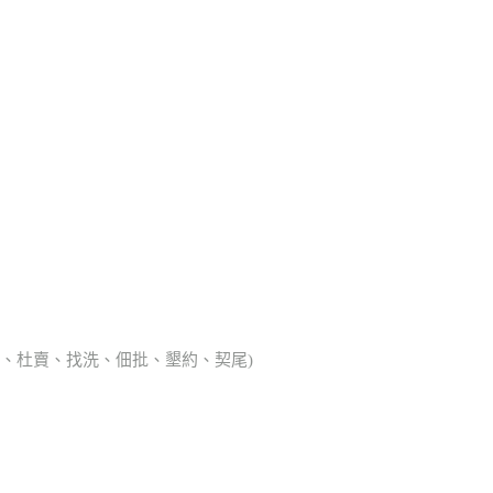
典胎、杜賣、找洗、佃批、墾約、契尾)