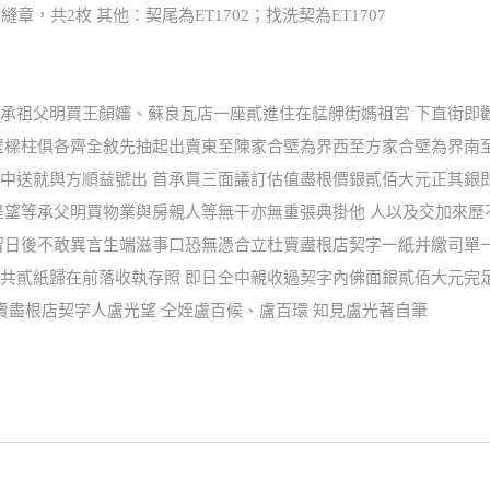
縫章，共2枚 其他：契尾為ET1702；找洗契為ET1707
承祖父明買王顏嬸、蘇良瓦店一座貳進住在艋舺街媽祖宮 下直街即
壁樑柱俱各齊全敘先抽起出賣東至陳家合壁為界西至方家合壁為界南
中送就與方順益號出 首承買三面議訂估值盡根價銀貳佰大元正其銀
是望等承父明買物業與房親人等無干亦無重張典掛他 人以及交加來
留日後不敢異言生端滋事口恐無憑合立杜賣盡根店契字一紙并繳司單一
共貳紙歸在前落收執存照 即日仝中親收過契字內佛面銀貳佰大元完足
賣盡根店契字人盧光望 仝姪盧百候、盧百環 知見盧光著自筆