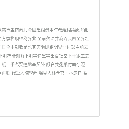
歡慈市坐南向北今因乏銀費用時叔姪相議愿將此
至方家櫸頭壁為界北 至前落深井為界其四至界址
即日仝中親收足訖其店隨即踏明界址付銀主前去
歷不明為礙如有不明等情望等出首抵當不干銀主之
紙上手老契連地基契陸 紙合共捌紙付執存照 一
再照 代筆人陳學靜 場見人林令官、林赤官 為