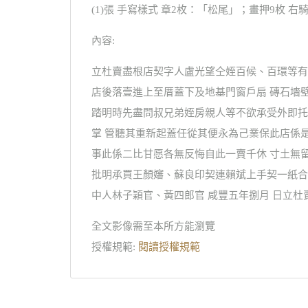
(1)張 手寫樣式 章2枚：「松尾」；畫押9枚 右騎
內容:
立杜賣盡根店契字人盧光望仝姪百候、百環等有
店後落壹進上至厝蓋下及地基門窗戶扇 磚石墻
踏明時先盡問叔兄弟姪房親人等不欲承受外即托
掌 管聽其重新起蓋任從其便永為己業保此店係
事此係二比甘愿各無反悔自此一賣千休 寸土無
批明承買王顏嬸、蘇良印契連賴斌上手契一紙合
中人林子穎官、黃四郎官 咸豐五年捌月 日立杜
全文影像需至本所方能瀏覽
授權規範:
閱讀授權規範