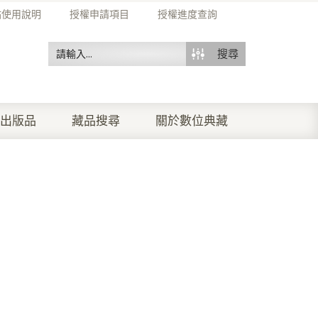
站使用說明
授權申請項目
授權進度查詢
搜尋
出版品
藏品搜尋
關於數位典藏