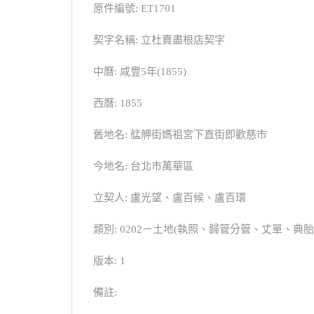
原件編號: ET1701
契字名稱: 立杜賣盡根店契字
中曆: 咸豐5年(1855)
西曆: 1855
舊地名: 艋舺街媽祖宮下直街即歡慈市
今地名: 台北市萬華區
立契人: 盧光望、盧百候、盧百環
類別: 0202－土地(執照、歸管分管、丈單、
版本: 1
備註: