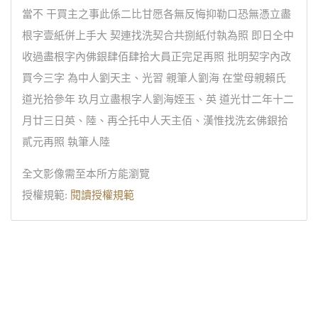
當不 干買主之事此係二比甘愿各無反悔抑勒口恐無憑立盡
根字壹紙併上手大 契連找洗契合共捌紙付執為照 即日仝中
收過盡根字內佛銀肆佰肆拾大員正完足再照 批明契字內改
買今三字 為中人劉天主、光習 親筆人劉海 在堂母親賴氏
道光拾參年 玖月立盡根字人劉海姪玉、英 道光廿二年十二
月廿三日英、陸、再仝托中人天主佰、漢惟找洗玄佛銀拾
貳元再照 執筆人陸
全文影像需至本所方能瀏覽
授權規範:
閱讀授權規範