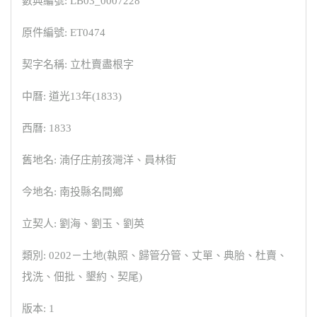
數典編號: LB03_0007228
原件編號: ET0474
契字名稱: 立杜賣盡根字
中曆: 道光13年(1833)
西曆: 1833
舊地名: 湳仔庄前孩灣洋、員林街
今地名: 南投縣名間鄉
立契人: 劉海、劉玉、劉英
類別: 0202－土地(執照、歸管分管、丈單、典胎、杜賣、
找洗、佃批、墾約、契尾)
版本: 1