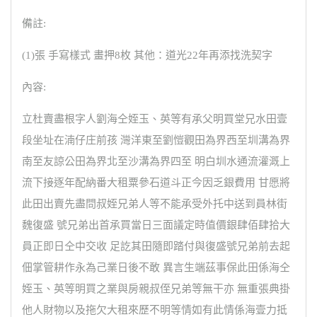
備註:
(1)張 手寫樣式 畫押8枚 其他：道光22年再添找洗契字
內容:
立杜賣盡根字人劉海仝姪玉、英等有承父明買堂兄水田壹
段坐址在湳仔庄前孩 灣洋東至劉愷觀田為界西至圳溝為界
南至友諒公田為界北至沙溝為界四至 明白圳水通流灌溉上
流下接逐年配納番大租粟參石道斗正今因乏銀費用 甘愿將
此田出賣先盡問叔姪兄弟人等不能承受外托中送到員林街
魏復盛 號兄弟出首承買當日三面議定時值價銀肆佰肆拾大
員正即日仝中交收 足訖其田隨即踏付與復盛號兄弟前去起
佃掌管耕作永為己業日後不敢 異言生端茲事保此田係海仝
姪玉、英等明買之業與房親叔侄兄弟等無干亦 無重張典掛
他人財物以及拖欠大租來歷不明等情如有此情係海壹力抵