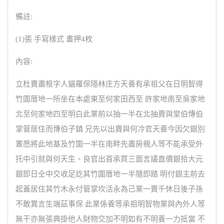
備註:
(1)張 手寫樣式 畫押4枚
內容:
立杜賣盡根字人貓羅保隱林庄方天養有承祖父在日明智得
竹圍厝地一所坐在本處東至何家田西至 許家地南至吳家地
北至何家地四至明白此業前以抽一半在北抽賣與堂伯慱伯
掌管居住而慱伯子鎮 兄先以出賣與何冷官天養今因欠銀別
置愿將此地基及竹圍一半在南畔先盡房親人等不能承受外
托中引就與何天生、良官出首承買三面言議直價銀拾大元
銀即日仝中交收足訖其竹圍厝地一半隨即踏 明付銀主前去
起蓋居住其竹木永付管掌坎活永為己業一賣千休日後子孫
不敢異言生端茲事保 此業係養等承祖明智物業與內外人等
無干亦無張典掛他人財物交加不明如有不明養一力抵當 不