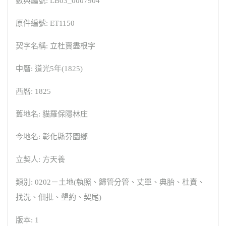
數典編號: LB03_0007904
原件編號: ET1150
契字名稱: 立杜賣盡根字
中曆: 道光5年(1825)
西曆: 1825
舊地名: 貓羅保隱林庄
今地名: 彰化縣芬園鄉
立契人: 方天養
類別: 0202－土地(執照、歸管分管、丈單、典胎、杜賣、
找洗、佃批、墾約、契尾)
版本: 1