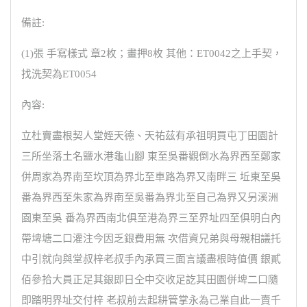
備註:
(1)張 手寫樣式 章2枚；畫押8枚 其他：ET0042之上手契，
找洗契為ET0054
內容:
立杜賣盡根契人堂姪天德、天祐茲有承祖明買屯丁田園計
三所坐落土名鹽水港龜山腳 東至吳番觀倒水為界西至鄭家
併周家為界南至坎頂為界北至車路為界又南畔三 坵東至吳
番為界西至朱家為界南至吳番為界北至自己為界又另溪洲
園東至吳 番為界西南北俱至港為界三至界址四至俱明白內
帶埤塘二口灌注今因乏銀費用無 次借資兄弟與母親相議托
中引就向與堂叔梓老叔手內承買三面言議盡根時值價 銀貳
佰參拾大員正足其銀即日仝中交收足訖其田園併埤二口隨
即踏明界址交付梓 老叔前去起耕管掌永為己業自此一賣千