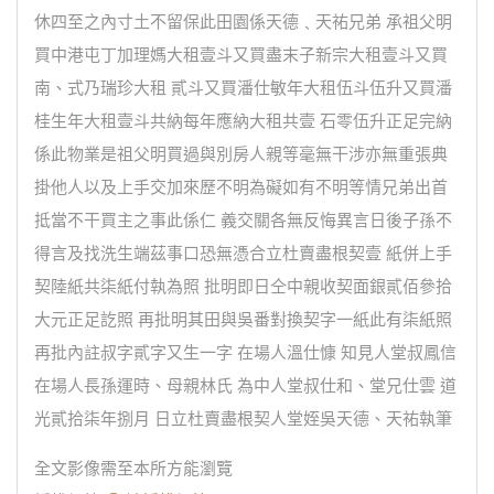
休四至之內寸土不留保此田園係天德﹑天祐兄弟 承祖父明
買中港屯丁加理媽大租壹斗又買盡末子新宗大租壹斗又買
南、式乃瑞珍大租 貳斗又買潘仕敏年大租伍斗伍升又買潘
桂生年大租壹斗共納每年應納大租共壹 石零伍升正足完納
係此物業是祖父明買過與別房人親等毫無干涉亦無重張典
掛他人以及上手交加來歷不明為礙如有不明等情兄弟出首
抵當不干買主之事此係仁 義交關各無反悔異言日後子孫不
得言及找洗生端茲事口恐無憑合立杜賣盡根契壹 紙併上手
契陸紙共柒紙付執為照 批明即日仝中親收契面銀貳佰參拾
大元正足訖照 再批明其田與吳番對換契字一紙此有柒紙照
再批內註叔字貳字又生一字 在場人溫仕慷 知見人堂叔鳳信
在場人長孫運時、母親林氏 為中人堂叔仕和、堂兄仕雲 道
光貳拾柒年捌月 日立杜賣盡根契人堂姪吳天德、天祐執筆
全文影像需至本所方能瀏覽