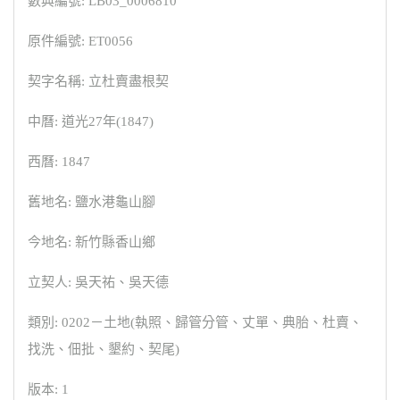
數典編號: LB03_0006810
原件編號: ET0056
契字名稱: 立杜賣盡根契
中曆: 道光27年(1847)
西曆: 1847
舊地名: 鹽水港龜山腳
今地名: 新竹縣香山鄉
立契人: 吳天祐、吳天德
類別: 0202－土地(執照、歸管分管、丈單、典胎、杜賣、
找洗、佃批、墾約、契尾)
版本: 1