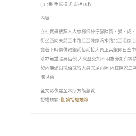
( 1 )張 手寫樣式 畫押10枚
內容:
立杜賣盡根契人大槺榔保朴仔腳陳贊、獅、成、
街坐西向東前至車路后至陳家滴水路北至潘家店
議著下時價佛頭銀貳佰貳拾大員正其銀即日仝中
涉亦無重張典借他 人來歷交加不明為礙如有等
契內佛頭銀貳佰貳拾大員完足再照 內住陳家二字
陳世德
全文影像需至本所方能瀏覽
授權規範:
閱讀授權規範