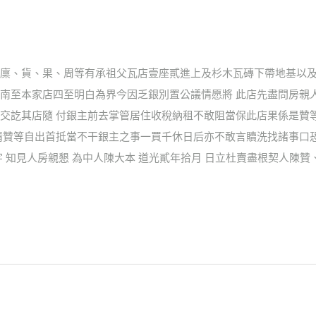
廩、貨、果、周等有承祖父瓦店壹座貳進上及杉木瓦磚下帶地基以及
南至本家店四至明白為界今因乏銀別置公議情愿將 此店先盡問房親
交訖其店隨 付銀主前去掌管居住收稅納租不敢阻當保此店果係是贊
情贊等自出首抵當不干銀主之事一買千休日后亦不敢言贖洗找諸事口恐
 知見人房親懇 為中人陳大本 道光貳年拾月 日立杜賣盡根契人陳