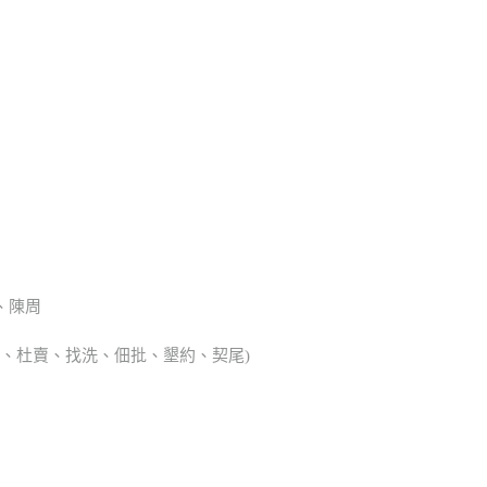
、陳周
典胎、杜賣、找洗、佃批、墾約、契尾)