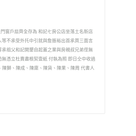
門窗戶扇齊全存為 和記七房公店坐落土名新店
人等不承受外托中引就與詹振裕出首承買三面言
等承祖父和記開墾自起蓋之業與房親叔兄弟侄無
無憑立杜賣盡根契壹紙 付執為照 即日仝中收過
贊、陳獅、陳成、陳廩、陳貨、陳果、陳周 代書人