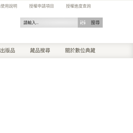
站使用說明
授權申請項目
授權進度查詢
搜尋
出版品
藏品搜尋
關於數位典藏