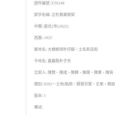
原件編號: ET0248
契字名稱: 立杜賣盡根契
中曆: 道光2年(1822)
西曆: 1822
舊地名: 大槺榔保朴仔腳、土名新店街
今地名: 嘉義縣朴子市
立契人: 陳贊、陳成、陳獅、陳廩、陳果、陳貨
類別: 0202－土地(執照、歸管分管、丈單、
版本: 1
備註: