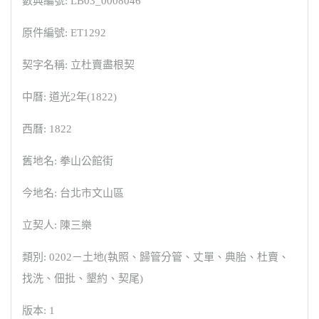
數典編號: LB03_0008046
原件編號: ET1292
契字名稱: 立杜賣盡根契
中曆: 道光2年(1822)
西曆: 1822
舊地名: 拳山公館街
今地名: 台北市文山區
立契人: 陳三樂
類別: 0202－土地(執照、歸管分管、丈單、典胎、杜賣、
找洗、佃批、墾約、契尾)
版本: 1