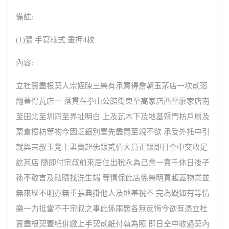
備註:
(1)張 手寫樣式 畫押4枚
內容:
立杜賣盡根契人宗姪陳三樂有承買得詹朝玉茅店一坎貳落
翻蓋得瓦店一 落貫在拳山公館街東至高家店西至廖家店南
至田北至圳四至界址明白 上及瓦木下及地基暨門枋戶扇及
粟倉樓枋等物今因乏銀別置先盡問至親不欲 承受外托中引
就與宗叔玉覺上盡賣起佛銀貳佰大員正銀即日仝中交收足
訖其店 隨即付宗叔前來居住出稅永為己業一賣千休日後子
孫不敢言及貼贖找洗生端 等情保此店係樂明買起蓋物業並
無來歷不明亦無重張典掛他人及地基稅不 完為礙如有等情
樂一力抵當不干宗叔之事此係兩愿各無反悔今欲有憑立杜
賣盡根契壹紙併繳上手契貳紙付執為照 即日仝中收過契內